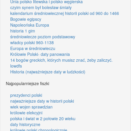
Unia polsko litewska i polsko węgierska
czyim synem był bolesław śmiały
kalendarium średniowiecznej historii polski od 960 do 1466
Bogowie egipscy
Napoleońska Europa
historia 1 gim
średniowiecze poziom podstawowy
władcy polski 960-1138
Europa w średniowieczu
Królowie Polski- daty panowania
14 bogów greckich, których musisz znać, żeby zaliczyć.
lowdfs
Historia (najważniejsze daty w ludzkości)
Najpopularniejsze fiszki
prezydenci polski
najważniejsze daty w historii polski
wiek wojen sprawdzian
królowie elekcyjni
polska i świat w 2 połowie 20 wieku
daty historyczne
królowie polski chronologicznie