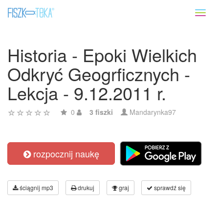
Toggl
naviga
Historia - Epoki Wielkich
Odkryć Geogrficznych -
Lekcja - 9.12.2011 r.
0
3 fiszki
Mandarynka97
rozpocznij naukę
ściągnij mp3
drukuj
graj
sprawdź się