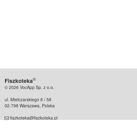
®
Fiszkoteka
© 2026 VocApp Sp. z o.o.
ul. Mielczarskiego 8 / 58
02-798 Warszawa, Polska
fiszkoteka@fiszkoteka.pl
NIP: 951 245 79 19
REGON: 369 727 696