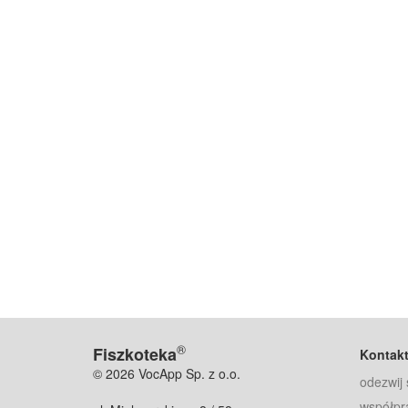
®
Fiszkoteka
Kontak
© 2026 VocApp Sp. z o.o.
odezwij 
współpr