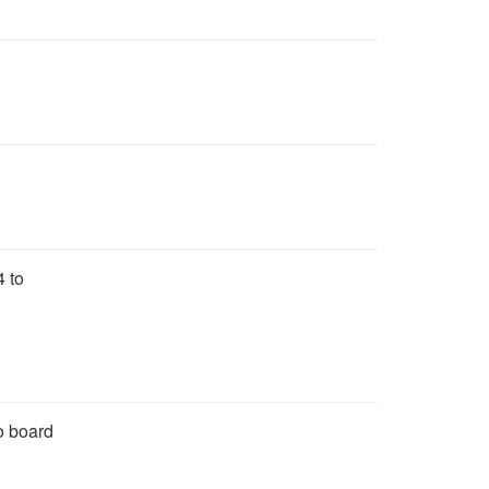
4 to
o board