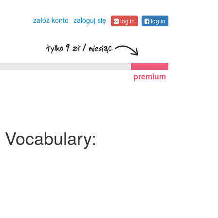
załóż konto
zaloguj się
log in
log in
premium
A Vocabulary: