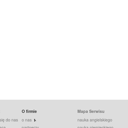
t
O firmie
Mapa Serwisu
się do nas
o nas
nauka angielskiego
aca
partnerzy
nauka niemieckiego