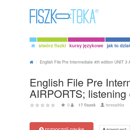
stwórz fiszki
kursy językowe
jak to dzia
English File Pre Intermediate 4th edition UNIT 3 A
English File Pre Inte
AIRPORTS; listening 
0
17 fiszek
teresa99a
rozpocznij naukę
ściągnij mp3