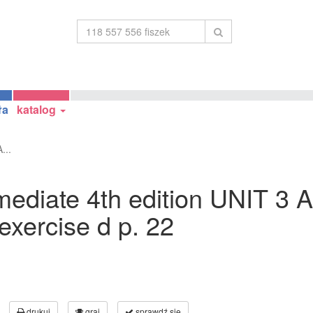
ła
katalog
...
rmediate 4th edition UNIT 3 
exercise d p. 22
drukuj
graj
sprawdź się