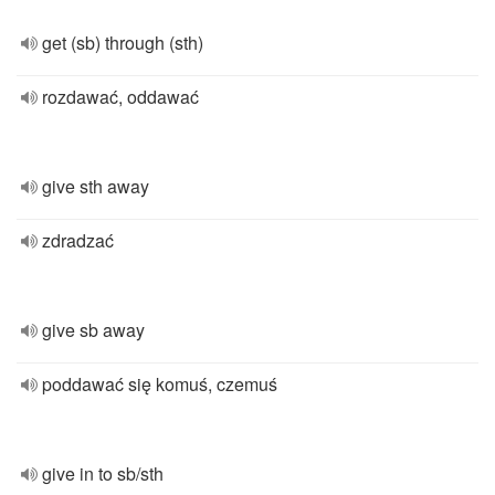
get (sb) through (sth)
rozdawać, oddawać
give sth away
zdradzać
give sb away
poddawać się komuś, czemuś
give in to sb/sth