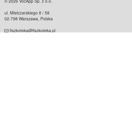
© 2026 VocApp Sp. z o.o.
ul. Mielczarskiego 8 / 58
02-798 Warszawa, Polska
fiszkoteka@fiszkoteka.pl
NIP: 951 245 79 19
REGON: 369 727 696
Kontakt
O firmie
odezwij się do nas
o nas
współpraca
partnerzy
dla prasy
praca
staż