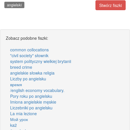
angielski
Stwórz fiszki
Zobacz podobne fiszki:
common collocations
"civil society" słownik
system polityczny wielkiej brytanii
breed crime
angielskie słowka religia
Liczby po angielsku
время
/english economy vocabulary.
Pory roku po angielsku
Imiona angielskie męskie
Liczebniki po angielsku
La mia lezione
Мой урок
ka2