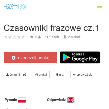
Toggl
naviga
Czasowniki frazowe cz.1
0
51 fiszek
Marshall
rozpocznij naukę
ściągnij mp3
drukuj
graj
sprawdź się
Pytanie
Odpowiedź