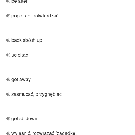
be after
popierać, potwierdzać
back sb/sth up
uciekać
get away
zasmucać, przygnębiać
get sb down
wyjasnić, rozwiązać (zagadkę,