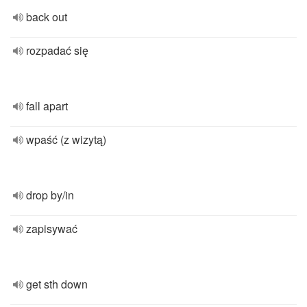
back out
rozpadać się
fall apart
wpaść (z wizytą)
drop by/in
zapisywać
get sth down