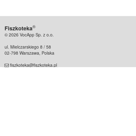
®
Fiszkoteka
© 2026 VocApp Sp. z o.o.
ul. Mielczarskiego 8 / 58
02-798 Warszawa, Polska
fiszkoteka@fiszkoteka.pl
NIP: 951 245 79 19
REGON: 369 727 696
Kontakt
O firmie