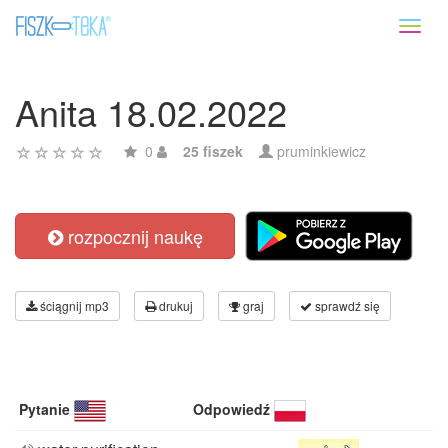
Toggl
naviga
Anita 18.02.2022
0
25 fiszek
pruminkiewicz
rozpocznij naukę
ściągnij mp3
drukuj
graj
sprawdź się
Pytanie
Odpowiedź