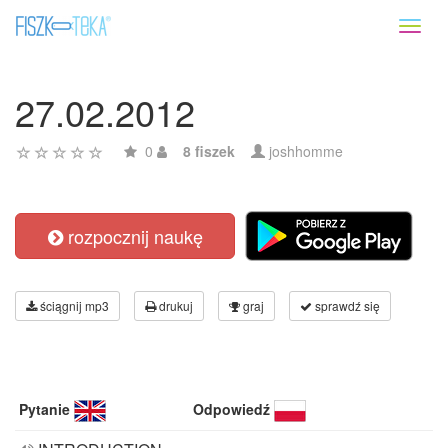
Toggl
naviga
27.02.2012
0
8 fiszek
joshhomme
rozpocznij naukę
ściągnij mp3
drukuj
graj
sprawdź się
Pytanie
Odpowiedź