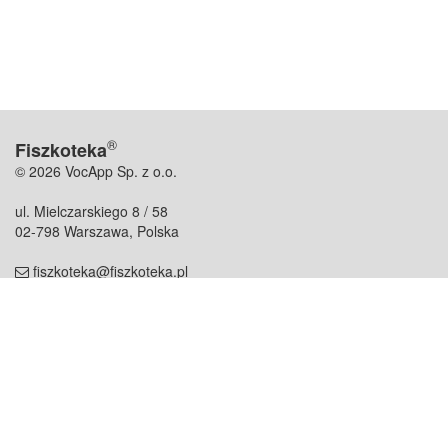
®
Fiszkoteka
© 2026 VocApp Sp. z o.o.
ul. Mielczarskiego 8 / 58
02-798 Warszawa, Polska
fiszkoteka@fiszkoteka.pl
NIP: 951 245 79 19
REGON: 369 727 696