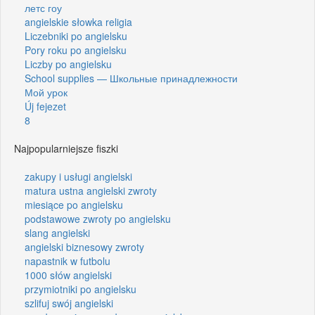
летс гоу
angielskie słowka religia
Liczebniki po angielsku
Pory roku po angielsku
Liczby po angielsku
School supplies — Школьные принадлежности
Мой урок
Új fejezet
8
Najpopularniejsze fiszki
zakupy i usługi angielski
matura ustna angielski zwroty
miesiące po angielsku
podstawowe zwroty po angielsku
slang angielski
angielski biznesowy zwroty
napastnik w futbolu
1000 słów angielski
przymiotniki po angielsku
szlifuj swój angielski