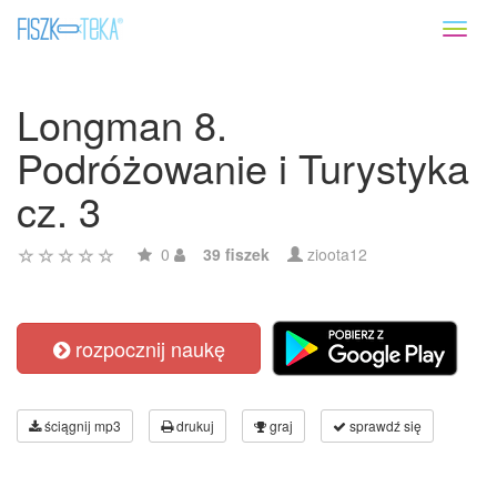
Toggl
naviga
Longman 8.
Podróżowanie i Turystyka
cz. 3
0
39 fiszek
zioota12
rozpocznij naukę
ściągnij mp3
drukuj
graj
sprawdź się