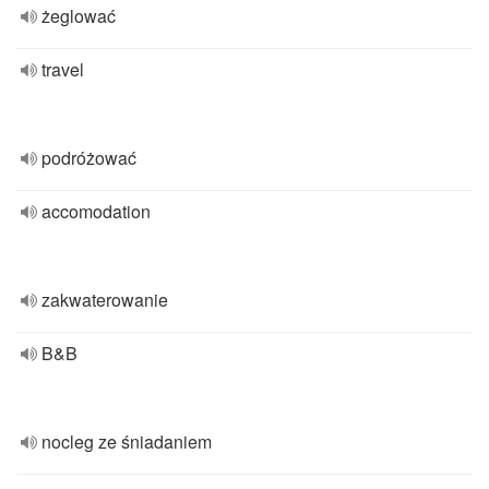
żeglować
travel
podróżować
accomodation
zakwaterowanie
B&B
nocleg ze śniadaniem