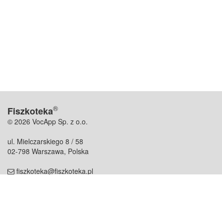
®
Fiszkoteka
© 2026 VocApp Sp. z o.o.
ul. Mielczarskiego 8 / 58
02-798 Warszawa, Polska
fiszkoteka@fiszkoteka.pl
NIP: 951 245 79 19
REGON: 369 727 696