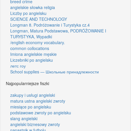
breed crime
angielskie słowka religia
Liczby po angielsku
SCIENCE AND TECHNOLOGY
Longman 8. Podróżowanie i Turystyka cz.4
Longman, Matura Podstawowa, PODRÓŻOWANIE I
TURYSTYKA, Wypadki
/english economy vocabulary.
common collocations
Imiona angielskie męskie
Liczebniki po angielsku
летс гоу
School supplies — Школьные принадлежности
Najpopularniejsze fiszki
zakupy i usługi angielski
matura ustna angielski zwroty
miesiące po angielsku
podstawowe zwroty po angielsku
slang angielski
angielski biznesowy zwroty
napastnik w futbolu