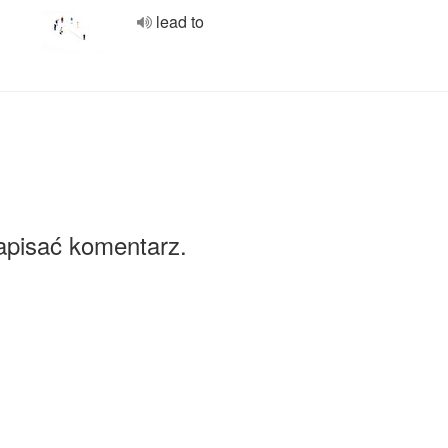
lead to
apisać komentarz.