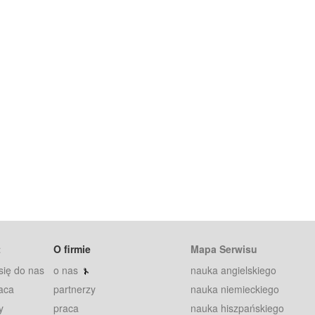
t
O firmie
Mapa Serwisu
się do nas
o nas
nauka angielskiego
aca
partnerzy
nauka niemieckiego
y
praca
nauka hiszpańskiego