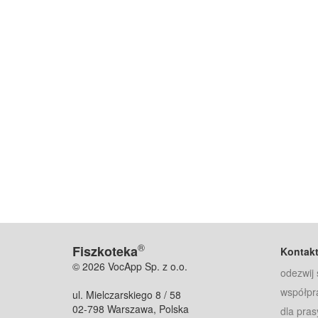
®
Fiszkoteka
Kontak
© 2026 VocApp Sp. z o.o.
odezwij 
współpr
ul. Mielczarskiego 8 / 58
02-798 Warszawa, Polska
dla pras