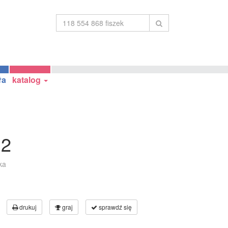
ła
katalog
 2
ka
drukuj
graj
sprawdź się