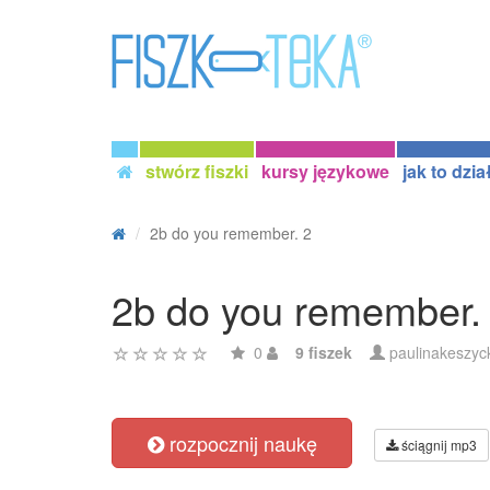
stwórz fiszki
kursy językowe
jak to dzia
2b do you remember. 2
2b do you remember.
0
9 fiszek
paulinakeszyc
rozpocznij naukę
ściągnij mp3