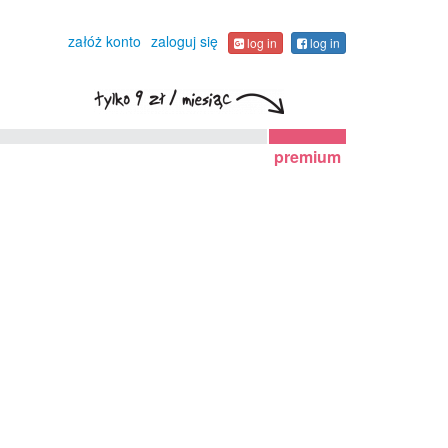
załóż konto
zaloguj się
log in
log in
premium