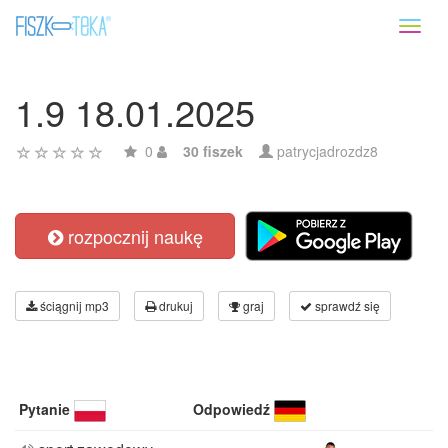
Toggl
naviga
1.9 18.01.2025
0
30 fiszek
patrycjadrozdz8
rozpocznij naukę
ściągnij mp3
drukuj
graj
sprawdź się
Pytanie
Odpowiedź