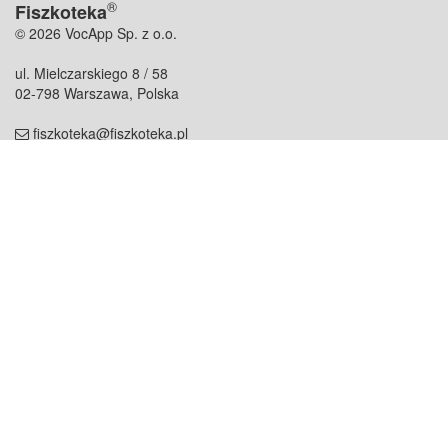
®
Fiszkoteka
© 2026 VocApp Sp. z o.o.
ul. Mielczarskiego 8 / 58
02-798 Warszawa, Polska
fiszkoteka@fiszkoteka.pl
NIP: 951 245 79 19
REGON: 369 727 696
Kontakt
O firmie
odezwij się do nas
o nas
współpraca
partnerzy
dla prasy
praca