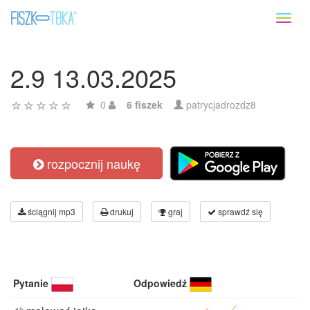
Toggl
naviga
2.9 13.03.2025
0
6 fiszek
patrycjadrozdz8
rozpocznij naukę
ściągnij mp3
drukuj
graj
sprawdź się
Pytanie
Odpowiedź