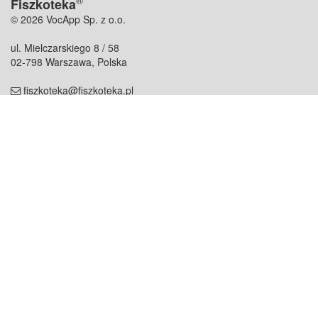
®
Fiszkoteka
© 2026 VocApp Sp. z o.o.
ul. Mielczarskiego 8 / 58
02-798 Warszawa, Polska
fiszkoteka@fiszkoteka.pl
NIP: 951 245 79 19
REGON: 369 727 696
Kontakt
O firmie
odezwij się do nas
o nas
współpraca
partnerzy
dla prasy
praca