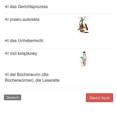
das Gerichtsprozess
prawo autorskie
das Unheberrecht
mól książkowy
der Bücherwurm (die
Bücherwürmer), die Leseratte
Deutsch
Stwórz fiszki