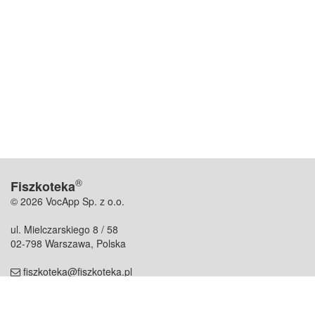
®
Fiszkoteka
© 2026 VocApp Sp. z o.o.
ul. Mielczarskiego 8 / 58
02-798 Warszawa, Polska
fiszkoteka@fiszkoteka.pl
NIP: 951 245 79 19
REGON: 369 727 696