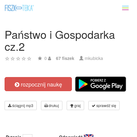
Toggl
naviga
Państwo i Gospodarka
cz.2
0
67 fiszek
mkubicka
rozpocznij naukę
ściągnij mp3
drukuj
graj
sprawdź się