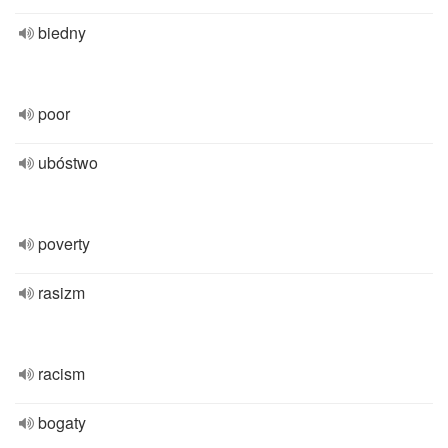
biedny
poor
ubóstwo
poverty
rasizm
racism
bogaty