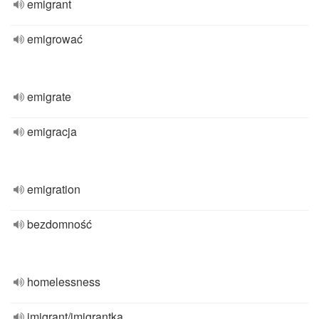
emigrant
emigrować
emigrate
emigracja
emigration
bezdomność
homelessness
imigrant/imigrantka