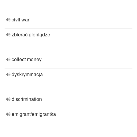
civil war
zbierać pieniądze
collect money
dyskryminacja
discrimination
emigrant/emigrantka