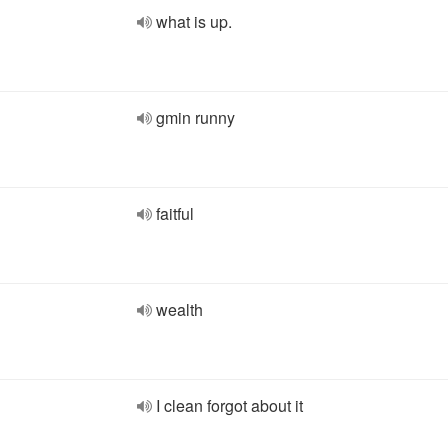
what is up.
gmin runny
faitful
wealth
I clean forgot about it