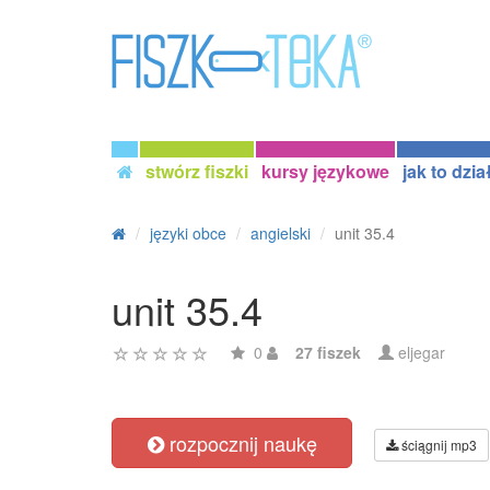
stwórz fiszki
kursy językowe
jak to dzia
języki obce
angielski
unit 35.4
unit 35.4
0
27 fiszek
eljegar
rozpocznij naukę
ściągnij mp3