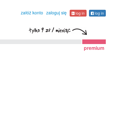
załóż konto
zaloguj się
log in
log in
premium