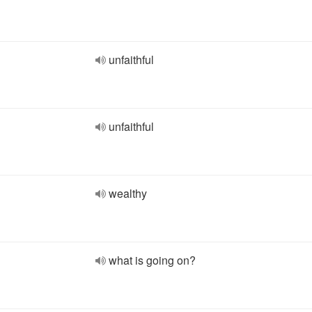
unfaithful
unfaithful
wealthy
what is going on?