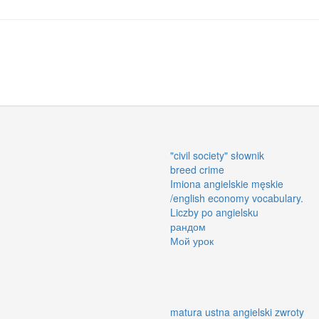
"civil society" słownik
breed crime
Imiona angielskie męskie
/english economy vocabulary.
Liczby po angielsku
рандом
Мой урок
matura ustna angielski zwroty