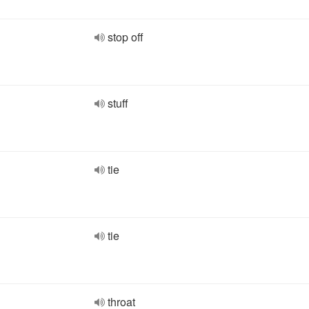
stop off
stuff
tie
tie
throat