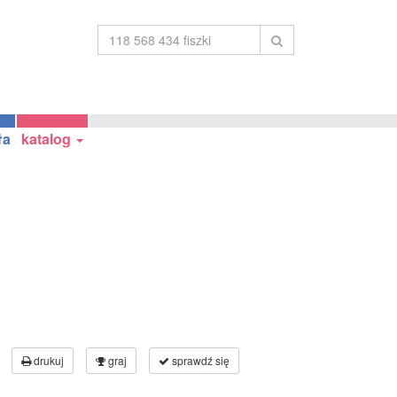
ła
katalog
drukuj
graj
sprawdź się