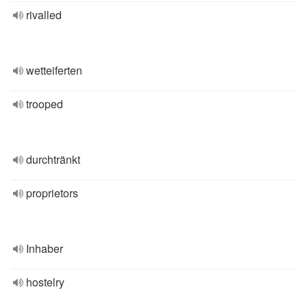
rivalled
wetteiferten
trooped
durchtränkt
proprietors
Inhaber
hostelry