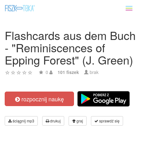
Toggl
naviga
Flashcards aus dem Buch
- "Reminiscences of
Epping Forest" (J. Green)
0
101 fiszek
brak
rozpocznij naukę
ściągnij mp3
drukuj
graj
sprawdź się