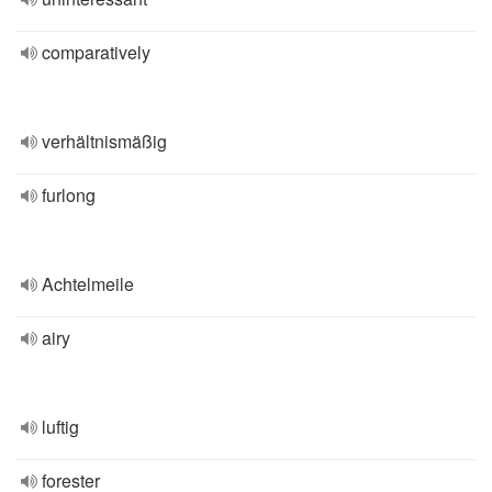
comparatively
verhältnismäßig
furlong
Achtelmeile
airy
luftig
forester