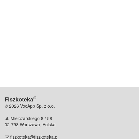
®
Fiszkoteka
© 2026 VocApp Sp. z o.o.
ul. Mielczarskiego 8 / 58
02-798 Warszawa, Polska
fiszkoteka@fiszkoteka.pl