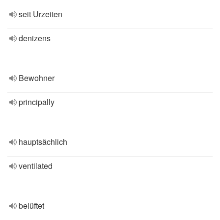
seit Urzeiten
denizens
Bewohner
principally
hauptsächlich
ventilated
belüftet