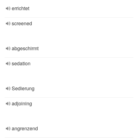
errichtet
screened
abgeschirmt
sedation
Sedierung
adjoining
angrenzend