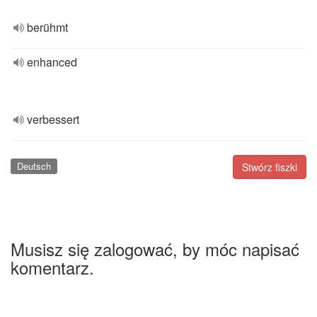
berühmt
enhanced
verbessert
Deutsch
Stwórz fiszki
Musisz się zalogować, by móc napisać
komentarz.