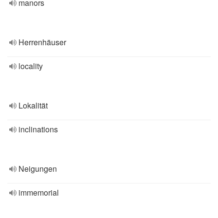
manors
Herrenhäuser
locality
Lokalität
inclinations
Neigungen
immemorial