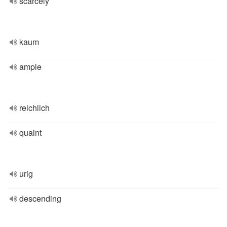
scarcely
kaum
ample
reichlich
quaint
urig
descending