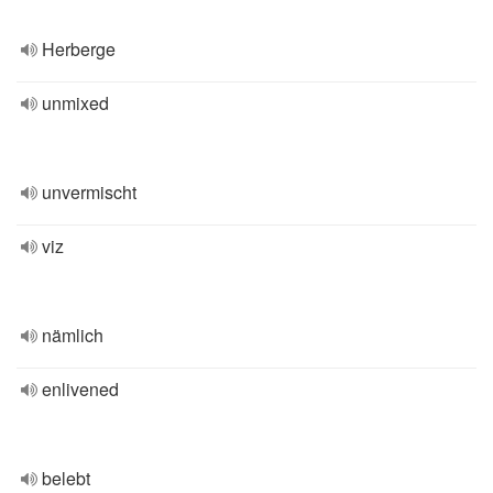
Herberge
unmixed
unvermischt
viz
nämlich
enlivened
belebt