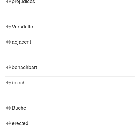
prejudices
Vorurteile
adjacent
benachbart
beech
Buche
erected