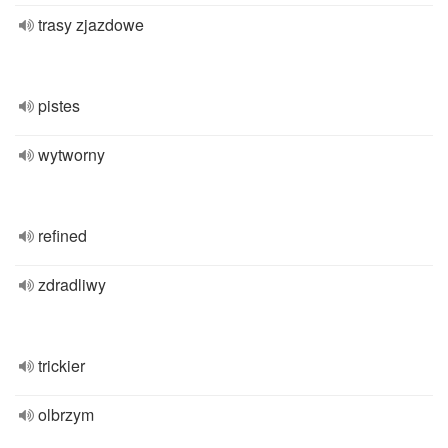
trasy zjazdowe
pistes
wytworny
refined
zdradliwy
trickier
olbrzym