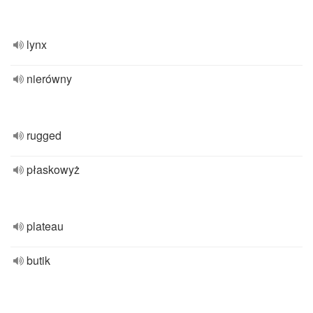
lynx
nierówny
rugged
płaskowyż
plateau
butik