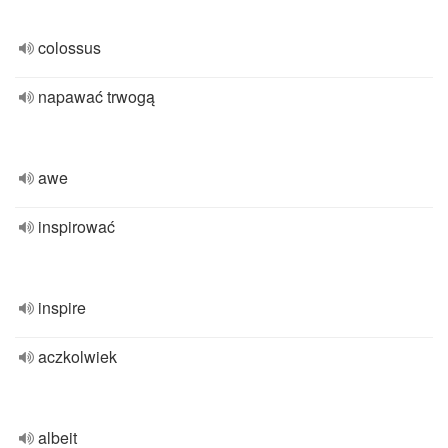
colossus
napawać trwogą
awe
inspirować
inspire
aczkolwiek
albeit