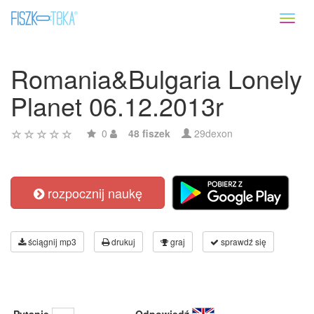
Toggl
naviga
Romania&Bulgaria Lonely
Planet 06.12.2013r
0
48 fiszek
29dexon
rozpocznij naukę
ściągnij mp3
drukuj
graj
sprawdź się