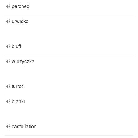
perched
urwisko
bluff
wieżyczka
turret
blanki
castellation