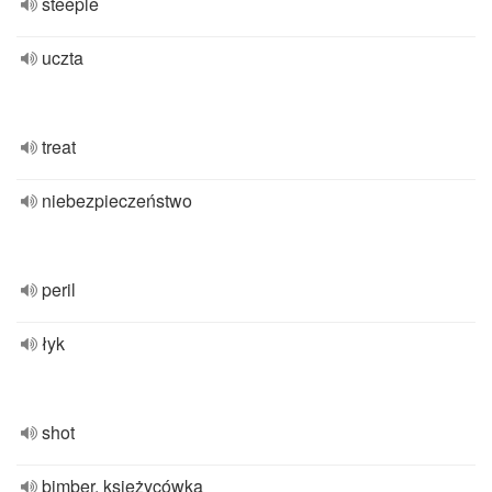
steeple
uczta
treat
niebezpieczeństwo
peril
łyk
shot
bimber, księżycówka