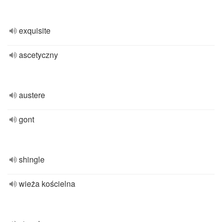
exquisite
ascetyczny
austere
gont
shingle
wieża kościelna