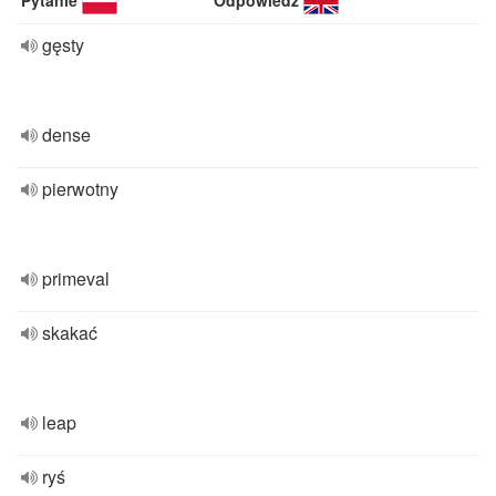
Pytanie
Odpowiedź
gęsty
dense
pierwotny
primeval
skakać
leap
ryś