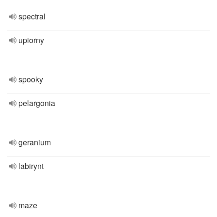
spectral
upiorny
spooky
pelargonia
geranium
labirynt
maze