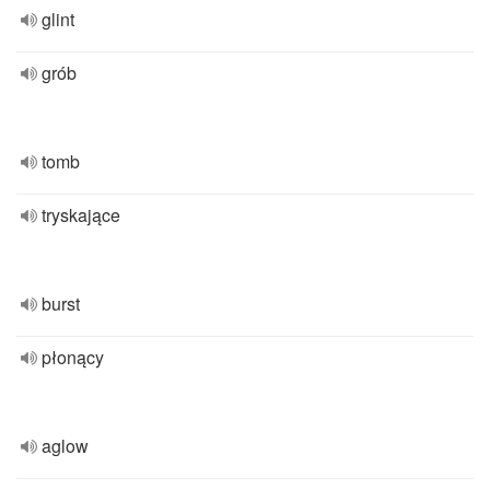
glint
grób
tomb
tryskające
burst
płonący
aglow