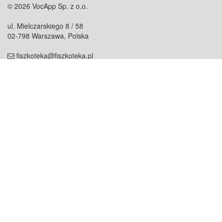
© 2026 VocApp Sp. z o.o.
ul. Mielczarskiego 8 / 58
02-798 Warszawa, Polska
fiszkoteka@fiszkoteka.pl
NIP: 951 245 79 19
REGON: 369 727 696
Kontakt
O firmie
odezwij się do nas
o nas
współpraca
partnerzy
dla prasy
praca