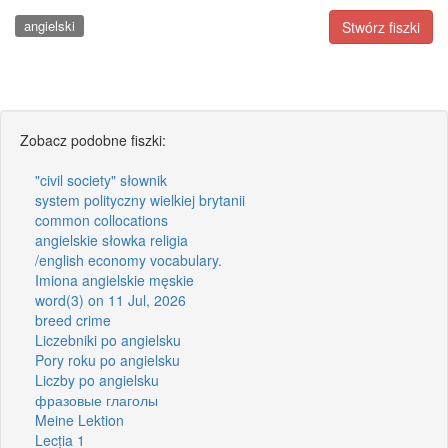
angielski
Stwórz fiszki
Zobacz podobne fiszki:
"civil society" słownik
system polityczny wielkiej brytanii
common collocations
angielskie słowka religia
/english economy vocabulary.
Imiona angielskie męskie
word(3) on 11 Jul, 2026
breed crime
Liczebniki po angielsku
Pory roku po angielsku
Liczby po angielsku
фразовые глаголы
Meine Lektion
Lecția 1