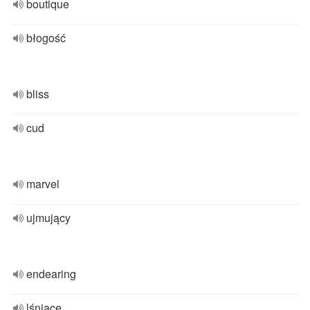
boutique
błogość
bliss
cud
marvel
ujmujący
endearing
lśniące