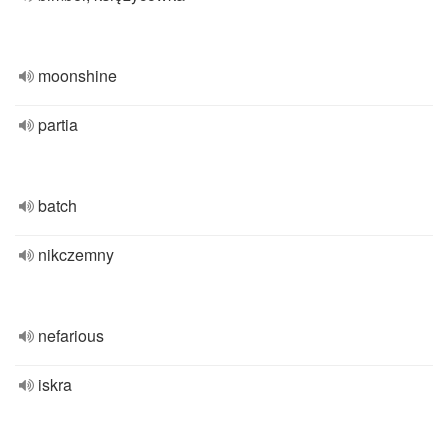
moonshine
partia
batch
nikczemny
nefarious
iskra