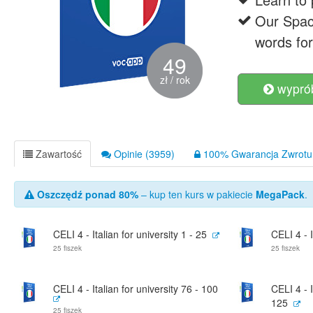
Our Spac
words for
49
zł / rok
wyprób
Zawartość
Opinie (3959)
100% Gwarancja Zwrotu 
Oszczędź ponad 80%
– kup ten kurs w pakiecie
MegaPack
.
CELI 4 - Italian for university 1 - 25
CELI 4 - I
25 fiszek
25 fiszek
CELI 4 - Italian for university 76 - 100
CELI 4 - I
125
25 fiszek