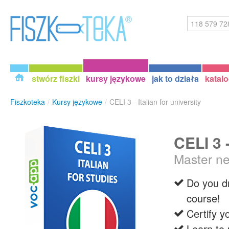
stwórz fiszki
kursy językowe
jak to działa
katal
Fiszkoteka
/
Kursy językowe
/
CELI 3 - Italian for university
CELI 3 -
Master ne
Do you dr
course!
Certify y
Learn to 