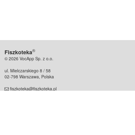
®
Fiszkoteka
© 2026 VocApp Sp. z o.o.
ul. Mielczarskiego 8 / 58
02-798 Warszawa, Polska
fiszkoteka@fiszkoteka.pl
NIP: 951 245 79 19
REGON: 369 727 696