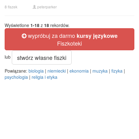
8 fiszek
peterparker
Wyświetlone
1-18
z
18
rekordów.
wypróbuj za darmo
kursy językowe
Fiszkoteki
stwórz własne fiszki
lub
Powiązane:
biologia
|
niemiecki
|
ekonomia
|
muzyka
|
fizyka
|
psychologia
|
religia i etyka