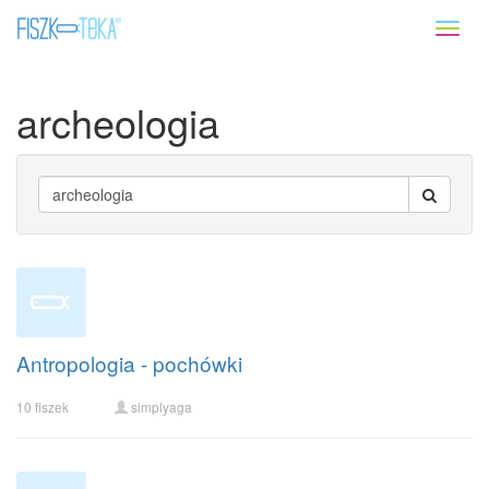
Toggl
naviga
archeologia
Antropologia - pochówki
10 fiszek
simplyaga