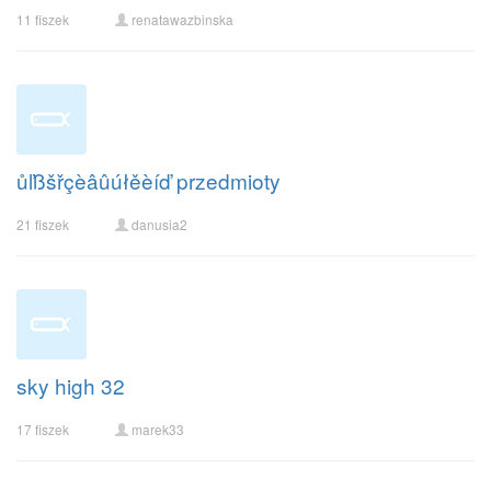
11 fiszek
renatawazbinska
ůľßšřçèâûúłěèíď przedmioty
21 fiszek
danusia2
sky high 32
17 fiszek
marek33