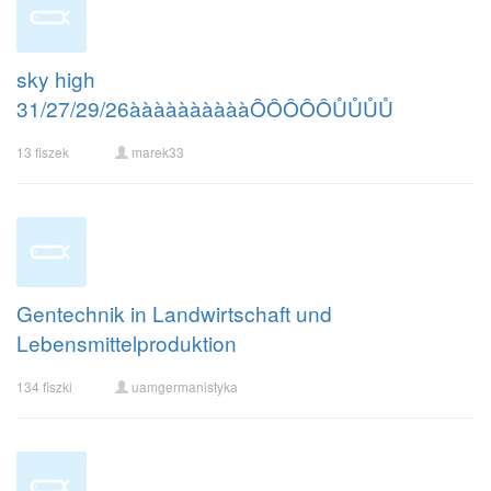
sky high
31/27/29/26ààààààààààÔÔÔÔÔŮŮŮŮ
13 fiszek
marek33
Gentechnik in Landwirtschaft und
Lebensmittelproduktion
134 fiszki
uamgermanistyka