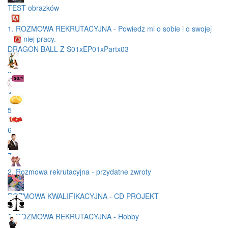
TEST obrazków
1. ROZMOWA REKRUTACYJNA - Powiedz mi o sobie i o swojej
ostatniej pracy.
DRAGON BALL Z S01xEP01xPartx03
3
4
5
6
7
2. Rozmowa rekrutacyjna - przydatne zwroty
ROZMOWA KWALIFIKACYJNA - CD PROJEKT
2. ROZMOWA REKRUTACYJNA - Hobby