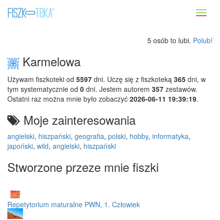
Toggl
naviga
5 osób to lubi.
Polub!
Karmelowa
Używam fiszkoteki od
5597
dni. Uczę się z fiszkoteką
365
dni, w
tym systematycznie od
0
dni. Jestem autorem
357
zestawów.
Ostatni raz można mnie było zobaczyć
2026-06-11 19:39:19
.
Moje zainteresowania
angielski
,
hiszpański
,
geografia
,
polski
,
hobby
,
informatyka
,
japoński
,
wild
,
angielski
,
hiszpański
Stworzone przeze mnie fiszki
Repetytorium maturalne PWN, 1. Człowiek