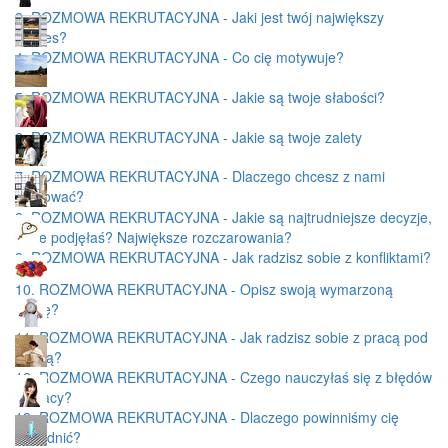
3. ROZMOWA REKRUTACYJNA - Jaki jest twój największy
sukces?
4. ROZMOWA REKRUTACYJNA - Co cię motywuje?
5. ROZMOWA REKRUTACYJNA - Jakie są twoje słabości?
6. ROZMOWA REKRUTACYJNA - Jakie są twoje zalety
7. ROZMOWA REKRUTACYJNA - Dlaczego chcesz z nami
pracować?
8. ROZMOWA REKRUTACYJNA - Jakie są najtrudniejsze decyzje,
które podjęłaś? Największe rozczarowania?
9. ROZMOWA REKRUTACYJNA - Jak radzisz sobie z konfliktami?
10. ROZMOWA REKRUTACYJNA - Opisz swoją wymarzoną
pracę?
11. ROZMOWA REKRUTACYJNA - Jak radzisz sobie z pracą pod
presją?
12. ROZMOWA REKRUTACYJNA - Czego nauczyłaś się z błędów
w pracy?
13. ROZMOWA REKRUTACYJNA - Dlaczego powinniśmy cię
zatrudnić?