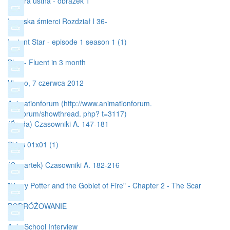
Matura ustna - obrazek 1
Igrzyska śmierci Rozdział I 36-
Instant Star - episode 1 season 1 (1)
Blog - Fluent in 3 month
Vimeo, 7 czerwca 2012
Animationforum (http://www.animationforum.
net/forum/showthread. php? t=3117)
(Środa) Czasowniki A. 147-181
Skins 01x01 (1)
(Czwartek) Czasowniki A. 182-216
"Harry Potter and the Goblet of Fire" - Chapter 2 - The Scar
PODRÓŻOWANIE
AnimSchool Interview