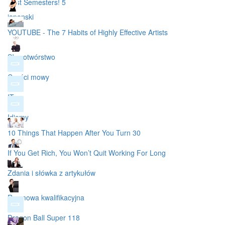
First Semesters! 5
japonski
YOUTUBE - The 7 Habits of Highly Effective Artists
Słowotwórstwo
Części mowy
IT
Idiomy
10 Things That Happen After You Turn 30
If You Get Rich, You Won’t Quit Working For Long
Zdania i słówka z artykułów
Rozmowa kwalifikacyjna
Dragon Ball Super 118