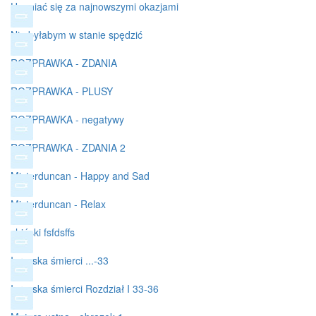
Uganiać się za najnowszymi okazjami
Nie byłabym w stanie spędzić
ROZPRAWKA - ZDANIA
ROZPRAWKA - PLUSY
ROZPRAWKA - negatywy
ROZPRAWKA - ZDANIA 2
Misterduncan - Happy and Sad
Misterduncan - Relax
chiński fsfdsffs
Igrzyska śmierci ...-33
Igrzyska śmierci Rozdział I 33-36