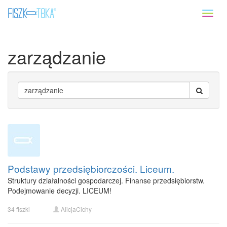
Toggl
naviga
zarządzanie
Podstawy przedsiębiorczości. Liceum.
Struktury działalności gospodarczej. Finanse przedsiębiorstw.
Podejmowanie decyzji. LICEUM!
34 fiszki
AlicjaCichy