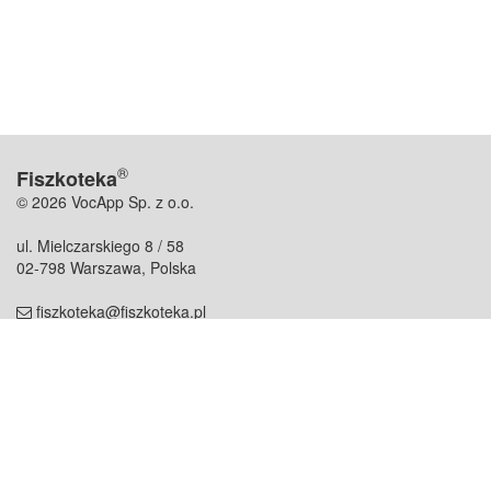
®
Fiszkoteka
© 2026 VocApp Sp. z o.o.
ul. Mielczarskiego 8 / 58
02-798 Warszawa, Polska
fiszkoteka@fiszkoteka.pl
NIP: 951 245 79 19
REGON: 369 727 696