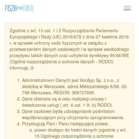
Toggl
naviga
Zgodnie z art. 13 ust. 1 i 2 Rozporządzenia Parlamentu
Europejskiego i Rady (UE) 2016/679 z dnia 27 kwietnia 2016
r. w sprawie ochrony osób fizycznych w związku z
przetwarzaniem danych osobowych i w sprawie swobodnego
przepływu takich danych oraz uchylenia dyrektywy 95/46/WE
(Ogólne rozporządzenie o ochronie danych - RODO)
informuję, iż:
Administratorem Danych jest VocApp Sp. z o.o., z
siedzibą w Warszawie, adres Mielczarskiego 8/58, 02-
798 Warszawa, REGON: 369727696.
Dane zbierane są w celu realizacji umowy i
świadczenia usługi ( art. 6 ust. 1 lit. b) RODO).
Dane osobowe będą udostępnianie podmiotom
współpracującym przy utrzymaniu oprogramowania.
Przysługują Pani / Panu następujące prawa:
prawo dostępu do treści danych (zgodnie z art.
15 Ogólnego rozporządzenia o ochronie