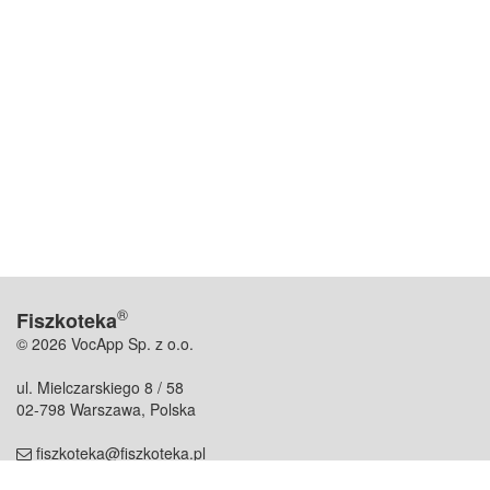
®
Fiszkoteka
© 2026 VocApp Sp. z o.o.
ul. Mielczarskiego 8 / 58
02-798 Warszawa, Polska
fiszkoteka@fiszkoteka.pl