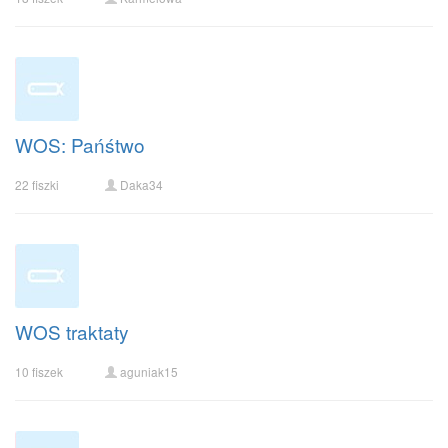
WOS: Pańśtwo
22 fiszki
Daka34
WOS traktaty
10 fiszek
aguniak15