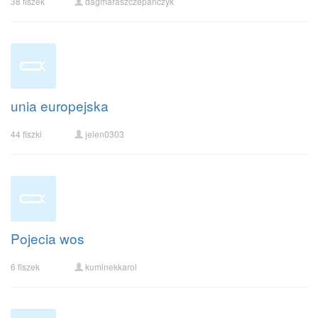
38 fiszek
dagmaraszczepanczyk
unia europejska
44 fiszki
jelen0303
Pojecia wos
6 fiszek
kuminekkarol