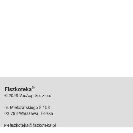
®
Fiszkoteka
© 2026 VocApp Sp. z o.o.
ul. Mielczarskiego 8 / 58
02-798 Warszawa, Polska
fiszkoteka@fiszkoteka.pl