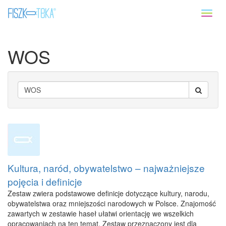
Toggl
naviga
WOS
Kultura, naród, obywatelstwo – najważniejsze
pojęcia i definicje
Zestaw zwiera podstawowe definicje dotyczące kultury, narodu,
obywatelstwa oraz mniejszości narodowych w Polsce. Znajomość
zawartych w zestawie haseł ułatwi orientację we wszelkich
opracowaniach na ten temat. Zestaw przeznaczony jest dla