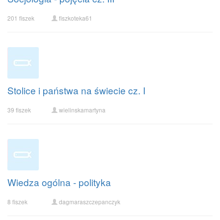
201 fiszek
fiszkoteka61
Stolice i państwa na świecie cz. I
39 fiszek
wielinskamartyna
Wiedza ogólna - polityka
8 fiszek
dagmaraszczepanczyk