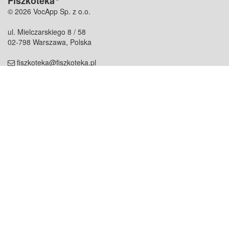
Fiszkoteka
© 2026 VocApp Sp. z o.o.
ul. Mielczarskiego 8 / 58
02-798 Warszawa, Polska
fiszkoteka@fiszkoteka.pl
NIP: 951 245 79 19
REGON: 369 727 696
Kontakt
O firmie
odezwij się do nas
o nas
współpraca
partnerzy
dla prasy
praca