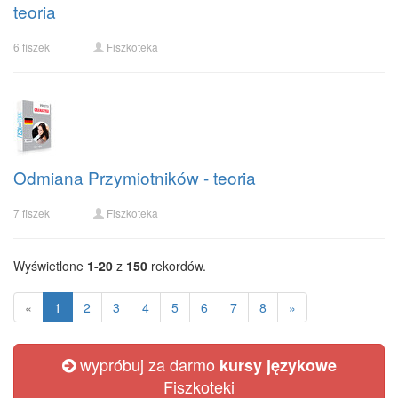
teoria
6 fiszek
Fiszkoteka
Odmiana Przymiotników - teoria
7 fiszek
Fiszkoteka
Wyświetlone
1-20
z
150
rekordów.
«
1
2
3
4
5
6
7
8
»
wypróbuj za darmo
kursy językowe
Fiszkoteki