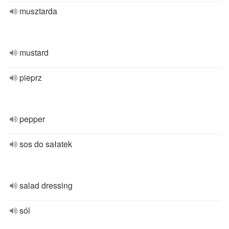
musztarda
mustard
pieprz
pepper
sos do sałatek
salad dressing
sól