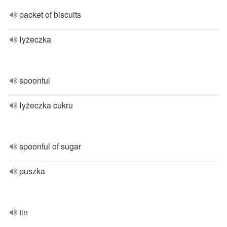
packet of biscuits
łyżeczka
spoonful
łyżeczka cukru
spoonful of sugar
puszka
tin