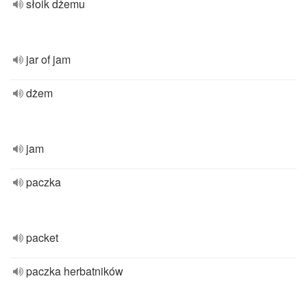
słoik dżemu
jar of jam
dżem
jam
paczka
packet
paczka herbatników