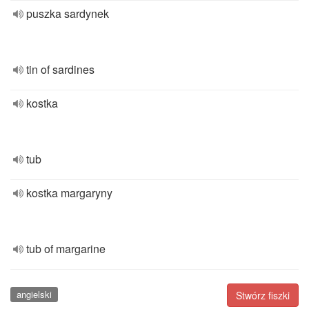
puszka sardynek
tin of sardines
kostka
tub
kostka margaryny
tub of margarine
angielski
Stwórz fiszki