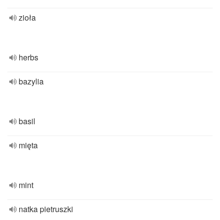
zioła
herbs
bazylia
basil
mięta
mint
natka pietruszki