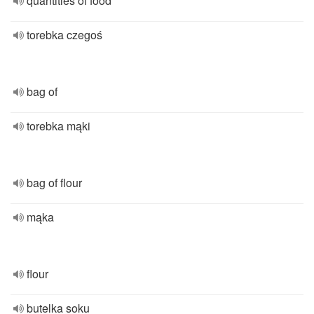
quantities of food
torebka czegoś
bag of
torebka mąki
bag of flour
mąka
flour
butelka soku