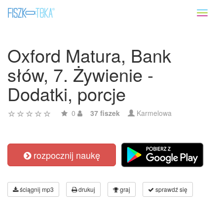
Toggl
naviga
Oxford Matura, Bank
słów, 7. Żywienie -
Dodatki, porcje
0
37 fiszek
Karmelowa
rozpocznij naukę
ściągnij mp3
drukuj
graj
sprawdź się