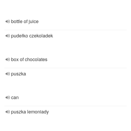
bottle of juice
pudełko czekoladek
box of chocolates
puszka
can
puszka lemoniady