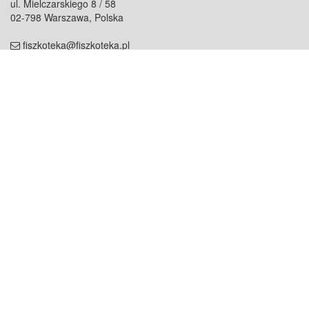
ul. Mielczarskiego 8 / 58
02-798 Warszawa, Polska
fiszkoteka@fiszkoteka.pl
NIP: 951 245 79 19
REGON: 369 727 696
Kontakt
O firmie
odezwij się do nas
o nas
współpraca
partnerzy
dla prasy
praca
staż
Oferty
blog
dla rodzin