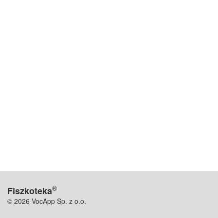
®
Fiszkoteka
© 2026 VocApp Sp. z o.o.