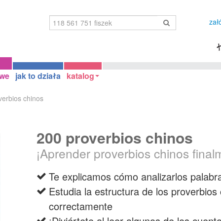
zał
owe
jak to działa
katalog
verbios chinos
200 proverbios chinos
¡Aprender proverbios chinos final
Te explicamos cómo analizarlos palabr
Estudia la estructura de los proverbio
correctamente
¡Diviértete al leer algunos de los cuen