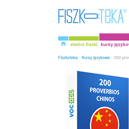
stwórz fiszki
kursy język
Fiszkoteka
/
Kursy językowe
/
200 pro