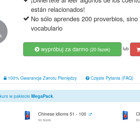
están relacionados!
No sólo aprendes 200 proverbios, sino
9
vocabulario
ok
wypróbuj za darmo
lub
(20 fiszek)
100% Gwarancja Zwrotu Pieniędzy
Częste Pytania (FAQ)
kurs w pakiecie
MegaPack
.
Chinese idioms 51 - 100
C
50 fiszek
50