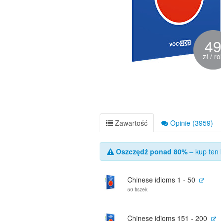
4
zł / r
Zawartość
Opinie (3959)
Oszczędź ponad 80%
– kup ten 
Chinese idioms 1 - 50
50 fiszek
Chinese idioms 151 - 200