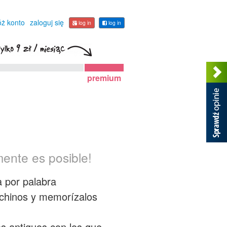
óż konto
zaloguj się
log in
log in
premium
mente es posible!
a por palabra
s chinos y memorízalos
tos antiguos con los que