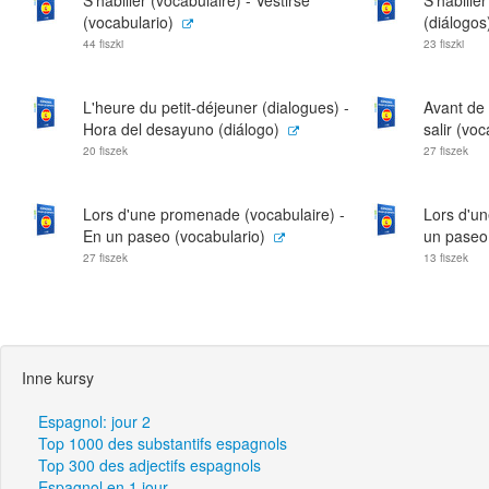
S'habiller (vocabulaire) - Vestirse
S'habiller
(vocabulario)
(diálogos
44 fiszki
23 fiszki
L'heure du petit-déjeuner (dialogues) -
Avant de 
Hora del desayuno (diálogo)
salir (voc
20 fiszek
27 fiszek
Lors d'une promenade (vocabulaire) -
Lors d'u
En un paseo (vocabulario)
un paseo 
27 fiszek
13 fiszek
Inne kursy
Espagnol: jour 2
Top 1000 des substantifs espagnols
Top 300 des adjectifs espagnols
Espagnol en 1 jour