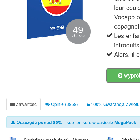
leur coul
Vocapp p
espagnol
49
Les enfan
zł / rok
introduit
Alors, il
wyprób
Zawartość
Opinie (3959)
100% Gwarancja Zwrotu 
Oszczędź ponad 80%
– kup ten kurs w pakiecie
MegaPack
.