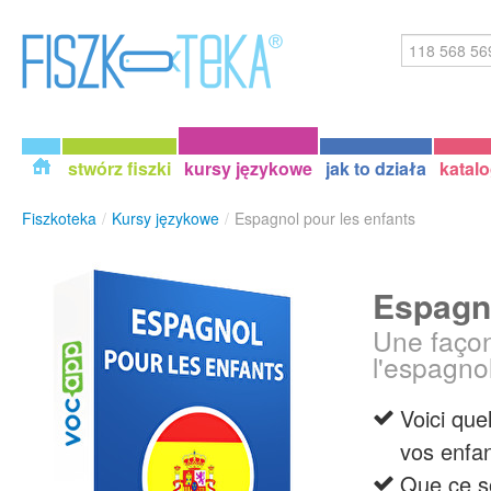
stwórz fiszki
kursy językowe
jak to działa
katal
Fiszkoteka
/
Kursy językowe
/
Espagnol pour les enfants
Espagno
Une façon
l'espagno
Voici que
vos enfan
Que ce so