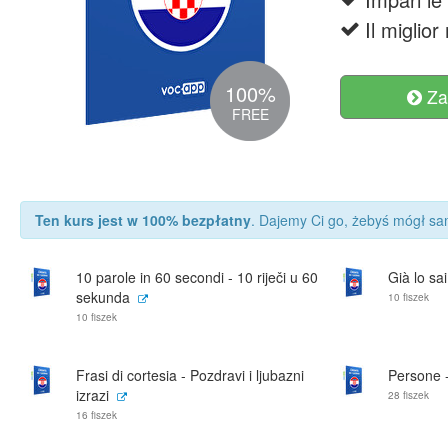
Il miglio
100%
Za
FREE
Ten kurs jest w 100% bezpłatny
. Dajemy Ci go, żebyś mógł sam
10 parole in 60 secondi - 10 riječi u 60
Già lo sai
sekunda
10 fiszek
10 fiszek
Frasi di cortesia - Pozdravi i ljubazni
Persone 
izrazi
28 fiszek
16 fiszek