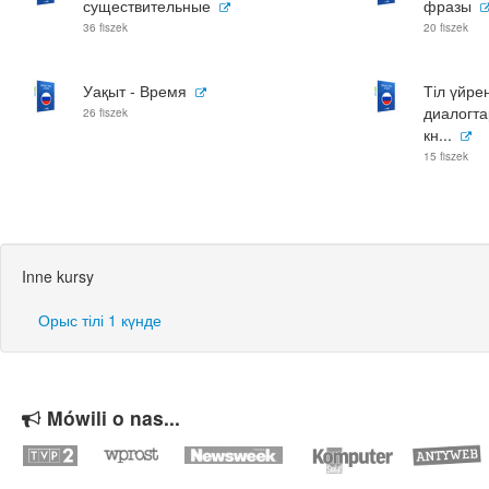
существительные
фразы
36 fiszek
20 fiszek
Уақыт - Время
Тіл үйре
диалогта
26 fiszek
кн...
15 fiszek
Inne kursy
Орыс тілі 1 күнде
Mówili o nas...