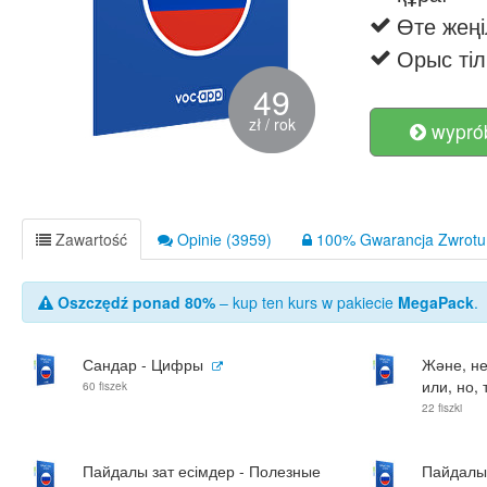
Өте жең
Орыс тіл
49
zł / rok
wyprób
Zawartość
Opinie (3959)
100% Gwarancja Zwrotu 
Oszczędź ponad 80%
– kup ten kurs w pakiecie
MegaPack
.
Сандар - Цифры
Және, не
или, но, 
60 fiszek
22 fiszki
Пайдалы зат есімдер - Полезные
Пайдалы 