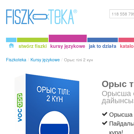
stwórz fiszki
kursy językowe
jak to działa
katal
Fiszkoteka
/
Kursy językowe
/
Орыс тілі 2 күн
Орыс ті
Орысша с
дайынсы
Орысша с
Пайдалы 
құра!