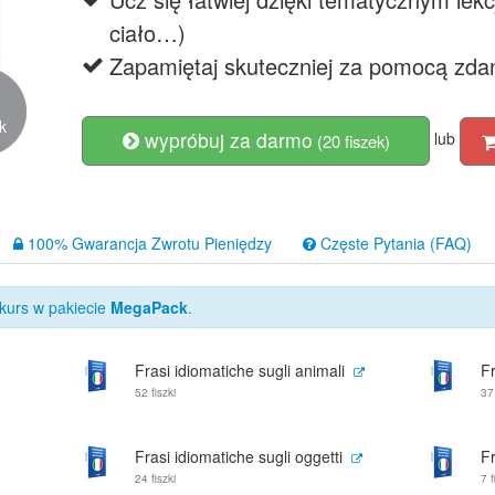
ciało…)
Zapamiętaj skuteczniej za pomocą zda
9
ok
wypróbuj za darmo
lub
(20 fiszek)
100% Gwarancja Zwrotu Pieniędzy
Częste Pytania (FAQ)
kurs w pakiecie
MegaPack
.
Frasi idiomatiche sugli animali
F
52 fiszki
37
Frasi idiomatiche sugli oggetti
Fr
24 fiszki
7 