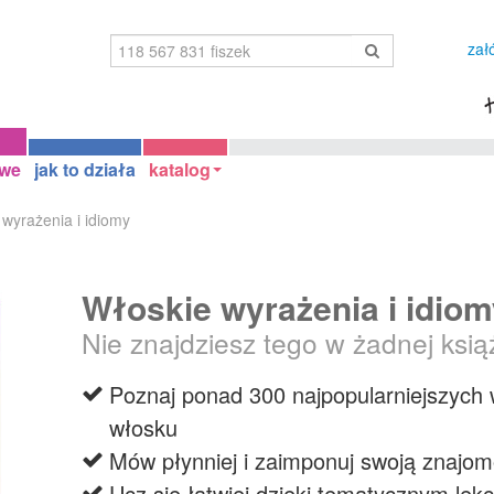
zał
owe
jak to działa
katalog
 wyrażenia i idiomy
Włoskie wyrażenia i idio
Nie znajdziesz tego w żadnej ksią
Poznaj ponad 300 najpopularniejszych 
włosku
Mów płynniej i zaimponuj swoją znajom
Ucz się łatwiej dzięki tematycznym lekc