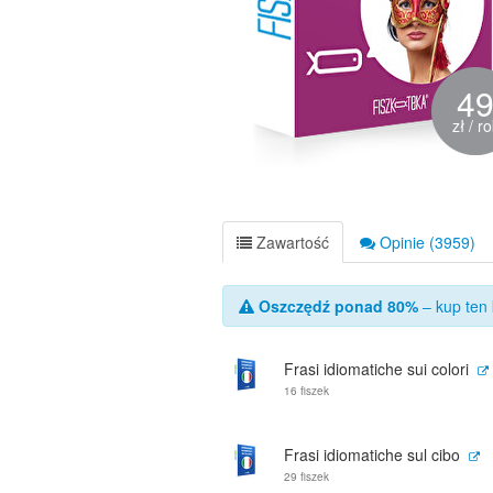
4
zł / r
Zawartość
Opinie (3959)
Oszczędź ponad 80%
– kup ten 
Frasi idiomatiche sui colori
16 fiszek
Frasi idiomatiche sul cibo
29 fiszek