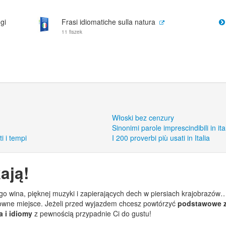
gi
Frasi idiomatiche sulla natura
11 fiszek
Włoski bez cenzury
Sinonimi parole imprescindibili in ita
ti i tempi
I 200 proverbi più usati in Italia
ają!
go wina, pięknej muzyki i zapierających dech w piersiach krajobrazó
downe miejsce. Jeżeli przed wyjazdem chcesz powtórzyć
podstawowe z
 i idiomy
z pewnością przypadnie Ci do gustu!