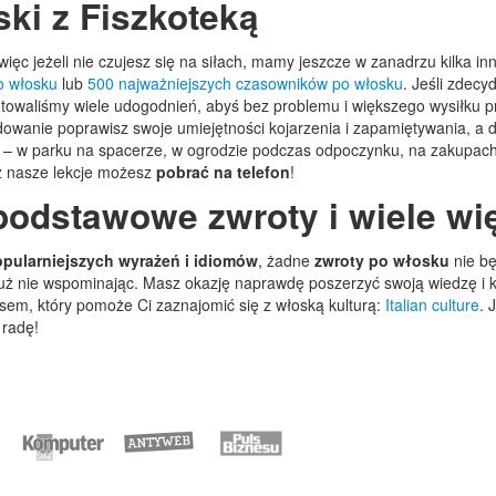
ski z Fiszkoteką
ięc jeżeli nie czujesz się na siłach, mamy jeszcze w zanadrzu kilka in
o włosku
lub
500 najważniejszych czasowników po włosku
. Jeśli zdec
otowaliśmy wiele udogodnień, abyś bez problemu i większego wysiłku p
cydowanie poprawisz swoje umiejętności kojarzenia i zapamiętywania, a
 – w parku na spacerze, w ogrodzie podczas odpoczynku, na zakupac
ż nasze lekcje możesz
pobrać na telefon
!
podstawowe zwroty i wiele wi
opularniejszych wyrażeń i idiomów
, żadne
zwroty po włosku
nie bę
uż nie wspominając. Masz okazję naprawdę poszerzyć swoją wiedzę i 
sem, który pomoże Ci zaznajomić się z włoską kulturą:
Italian culture
. 
 radę!