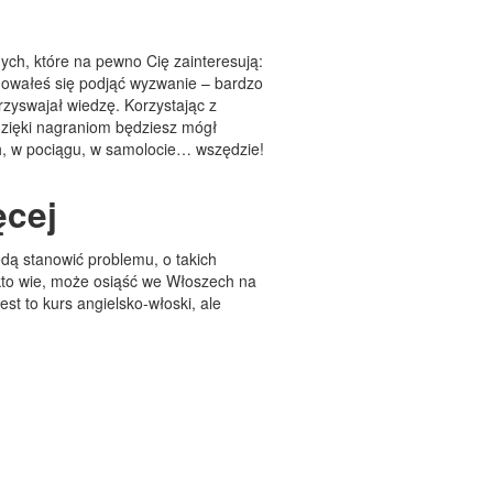
nych, które na pewno Cię zainteresują:
ydowałeś się podjąć wyzwanie – bardzo
rzyswajał wiedzę. Korzystając z
 dzięki nagraniom będziesz mógł
h, w pociągu, w samolocie… wszędzie!
ęcej
dą stanowić problemu, o takich
kto wie, może osiąść we Włoszech na
Jest to kurs angielsko-włoski, ale