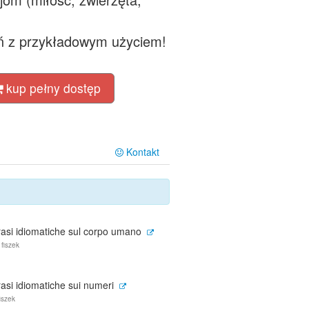
ń z przykładowym użyciem!
kup pełny dostęp
Kontakt
rasi idiomatiche sul corpo umano
 fiszek
asi idiomatiche sui numeri
fiszek