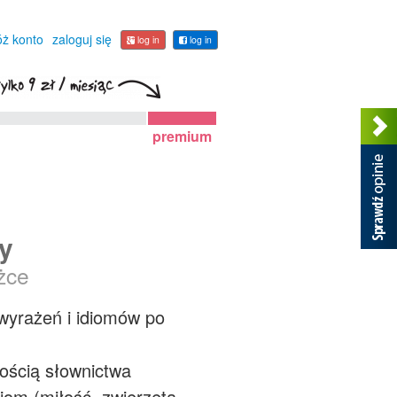
óż konto
zaloguj się
log in
log in
premium
my
żce
wyrażeń i idiomów po
ością słownictwa
jom (miłość, zwierzęta,