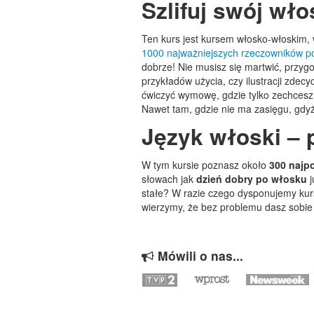
Szlifuj swój wło
Ten kurs jest kursem włosko-włoskim, w
1000 najważniejszych rzeczowników p
dobrze! Nie musisz się martwić, przyg
przykładów użycia, czy ilustracji zde
ćwiczyć wymowę, gdzie tylko zechcesz
Nawet tam, gdzie nie ma zasięgu, gdy
Język włoski – 
W tym kursie poznasz około
300 najp
słowach jak
dzień dobry po włosku
j
stałe? W razie czego dysponujemy kur
wierzymy, że bez problemu dasz sobie
Mówili o nas...