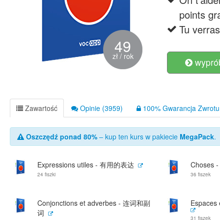
points g
Tu verras
49
zł / rok
wyprób
Zawartość
Opinie (3959)
100% Gwarancja Zwrotu 
Oszczędź ponad 80%
– kup ten kurs w pakiecie
MegaPack
.
Expressions utiles - 有用的表达
Choses 
24 fiszki
36 fiszek
Conjonctions et adverbes - 连词和副
Espaces
词
31 fiszek