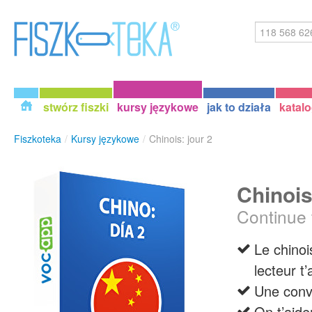
stwórz fiszki
kursy językowe
jak to działa
katal
Fiszkoteka
/
Kursy językowe
/
Chinois: jour 2
Chinois
Continue 
Le chinoi
lecteur t’
Une conv
On t’aide