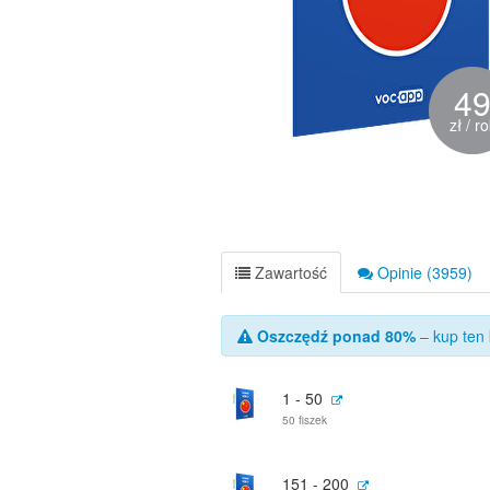
4
zł / r
Zawartość
Opinie (3959)
Oszczędź ponad 80%
– kup ten 
1 - 50
50 fiszek
151 - 200