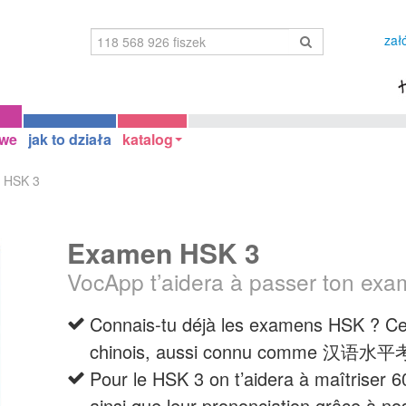
zał
owe
jak to działa
katalog
 HSK 3
Examen HSK 3
VocApp t’aidera à passer ton ex
Connais-tu déjà les examens HSK ? Ce 
chinois, aussi connu comme 汉语水
Pour le HSK 3 on t’aidera à maîtriser 
ainsi que leur prononciation grâce à no