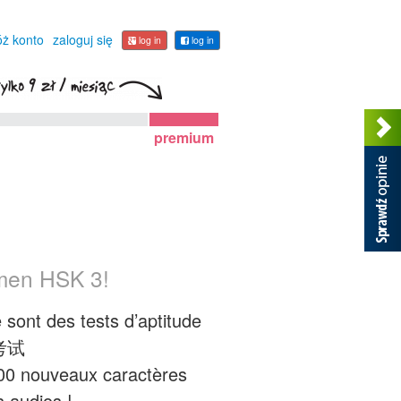
óż konto
zaloguj się
log in
log in
premium
amen HSK 3!
sont des tests d’aptitude
平考试
600 nouveaux caractères
s audios !