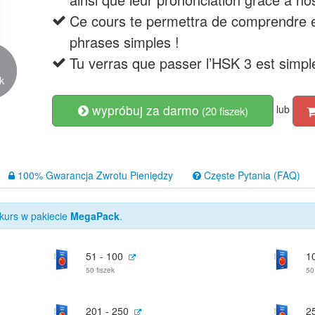
Ce cours te permettra de comprendre et
phrases simples !
9
Tu verras que passer l’HSK 3 est simp
ok
wypróbuj za darmo
lub
(20 fiszek)
100% Gwarancja Zwrotu Pieniędzy
Częste Pytania (FAQ)
kurs w pakiecie
MegaPack
.
51 - 100
1
50 fiszek
50
201 - 250
2