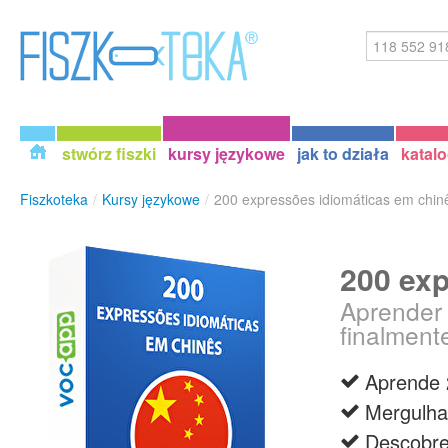
stwórz fiszki
kursy językowe
jak to działa
katal
Fiszkoteka
/
Kursy językowe
/
200 expressões idiomáticas em chin
200 exp
Aprender 
finalment
Aprende 
Mergulha
Descobre 