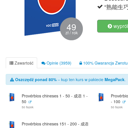
“熟能生巧” -
49
wyprób
zł / rok
Zawartość
Opinie (3959)
100% Gwarancja Zwrotu 
Oszczędź ponad 80%
– kup ten kurs w pakiecie
MegaPack
.
Provérbios chineses 1 - 50 - 成语 1 -
Provérbi
50
- 100
50 fiszek
50 fiszek
Provérbios chineses 151 - 200 - 成语