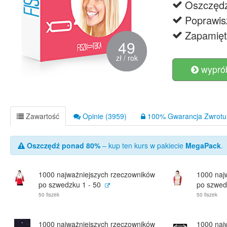
Oszczędz
Poprawis
Zapamięt
49
zł / rok
wyprób
Zawartość
Opinie (3959)
100% Gwarancja Zwrotu 
Oszczędź ponad 80%
– kup ten kurs w pakiecie
MegaPack
.
1000 najważniejszych rzeczowników
1000 naj
po szwedzku 1 - 50
po szwed
50 fiszek
50 fiszek
1000 najważniejszych rzeczowników
1000 naj