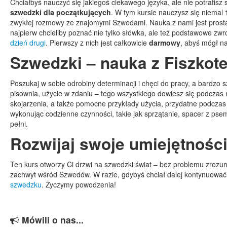
Chciałbyś nauczyć się jakiegoś ciekawego języka, ale nie potrafi
szwedzki dla początkujących
. W tym kursie nauczysz się niemal
zwykłej rozmowy ze znajomymi Szwedami. Nauka z nami jest prosta, sz
najpierw chcieliby poznać nie tylko słówka, ale też podstawowe zwr
dzień drugi
. Pierwszy z nich jest całkowicie
darmowy
, abyś mógł na
Szwedzki – nauka z Fiszkot
Poszukaj w sobie odrobiny determinacji i chęci do pracy, a bardzo
pisownia, użycie w zdaniu – tego wszystkiego dowiesz się podczas 
skojarzenia, a także pomocne przykłady użycia, przydatne podczas
wykonując codzienne czynności, takie jak sprzątanie, spacer z pse
pełni.
Rozwijaj swoje umiejętności
Ten kurs otworzy Ci drzwi na szwedzki świat – bez problemu zrozu
zachwyt wśród Szwedów. W razie, gdybyś chciał dalej kontynuowa
szwedzku
. Życzymy powodzenia!
Mówili o nas...