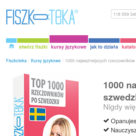
stwórz fiszki
kursy językowe
jak to działa
katal
Fiszkoteka
/
Kursy językowe
/
1000 najważniejszych rzeczowników
1000 n
szwedz
Nigdy wię
Opanujes
Nauczysz