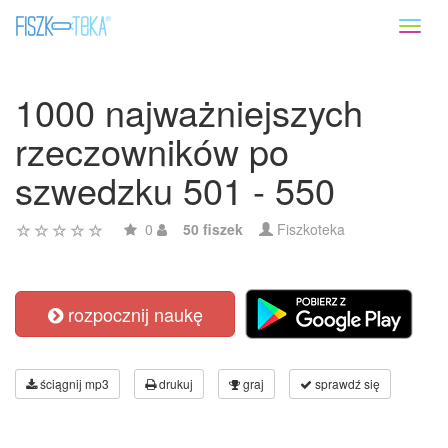
Toggl
naviga
1000 najważniejszych
rzeczowników po
szwedzku 501 - 550
0
50 fiszek
Fiszkoteka
rozpocznij naukę
ściągnij mp3
drukuj
graj
sprawdź się