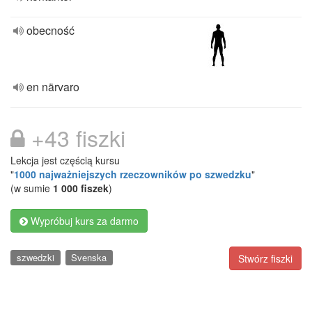
obecność
en närvaro
+43 fiszki
Lekcja jest częścią kursu
"
1000 najważniejszych rzeczowników po szwedzku
"
(w sumie
1 000 fiszek
)
Wypróbuj kurs za darmo
szwedzki
Svenska
Stwórz fiszki