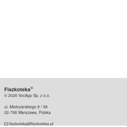
®
Fiszkoteka
© 2026 VocApp Sp. z o.o.
ul. Mielczarskiego 8 / 58
02-798 Warszawa, Polska
fiszkoteka@fiszkoteka.pl