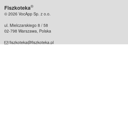
®
Fiszkoteka
© 2026 VocApp Sp. z o.o.
ul. Mielczarskiego 8 / 58
02-798 Warszawa, Polska
fiszkoteka@fiszkoteka.pl
NIP: 951 245 79 19
REGON: 369 727 696
Kontakt
O firmie
odezwij się do nas
o nas
współpraca
partnerzy