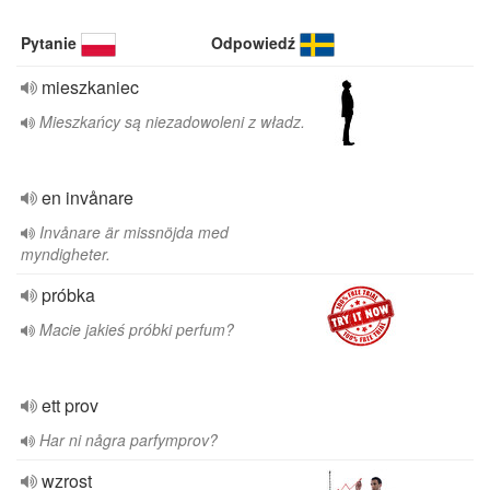
Pytanie
Odpowiedź
mieszkaniec
Mieszkańcy są niezadowoleni z władz.
en invånare
Invånare är missnöjda med
myndigheter.
próbka
Macie jakieś próbki perfum?
ett prov
Har ni några parfymprov?
wzrost