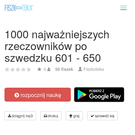
Toggl
naviga
1000 najważniejszych
rzeczowników po
szwedzku 601 - 650
0
50 fiszek
Fiszkoteka
rozpocznij naukę
ściągnij mp3
drukuj
graj
sprawdź się