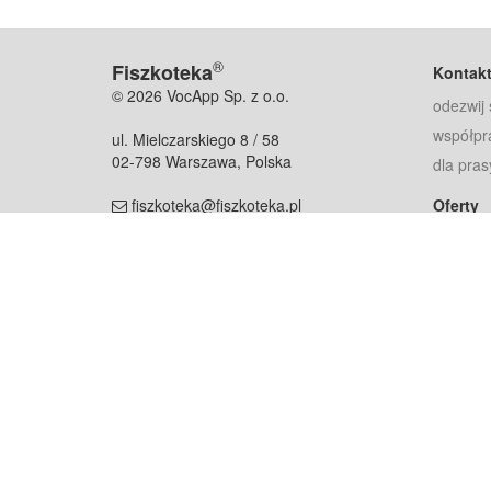
®
Fiszkoteka
Kontak
© 2026 VocApp Sp. z o.o.
odezwij 
współpr
ul. Mielczarskiego 8 / 58
02-798 Warszawa, Polska
dla pras
fiszkoteka@fiszkoteka.pl
Oferty
dla rodz
NIP: 951 245 79 19
dla kore
REGON: 369 727 696
Pomoc
Najczęst