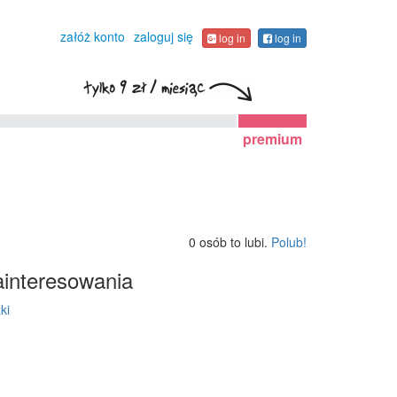
załóż konto
zaloguj się
log in
log in
premium
0 osób to lubi.
Polub!
interesowania
ki