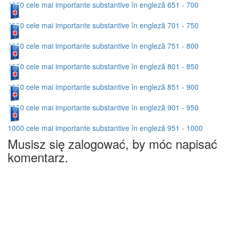
1000 cele mai importante substantive în engleză 651 - 700
1000 cele mai importante substantive în engleză 701 - 750
1000 cele mai importante substantive în engleză 751 - 800
1000 cele mai importante substantive în engleză 801 - 850
1000 cele mai importante substantive în engleză 851 - 900
1000 cele mai importante substantive în engleză 901 - 950
1000 cele mai importante substantive în engleză 951 - 1000
Musisz się zalogować, by móc napisać
komentarz.