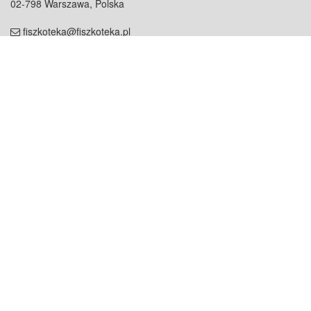
02-798 Warszawa, Polska
fiszkoteka@fiszkoteka.pl
NIP: 951 245 79 19
REGON: 369 727 696
Kontakt
O firmie
odezwij się do nas
o nas
współpraca
partnerzy
dla prasy
praca
staż
Oferty
blog
dla rodzin
2000+ opinii