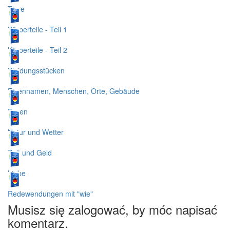
Tiere
Körperteile - Teil 1
Körperteile - Teil 2
Kleidungsstücken
Eigennamen, Menschen, Orte, Gebäude
Essen
Natur und Wetter
Zeit und Geld
Liebe
Redewendungen mit "wie"
Musisz się zalogować, by móc napisać
komentarz.