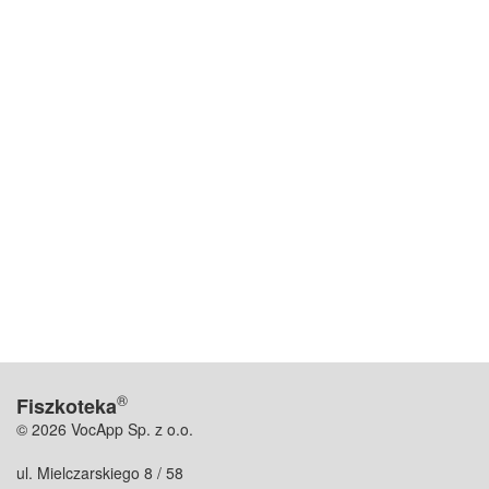
®
Fiszkoteka
© 2026 VocApp Sp. z o.o.
ul. Mielczarskiego 8 / 58