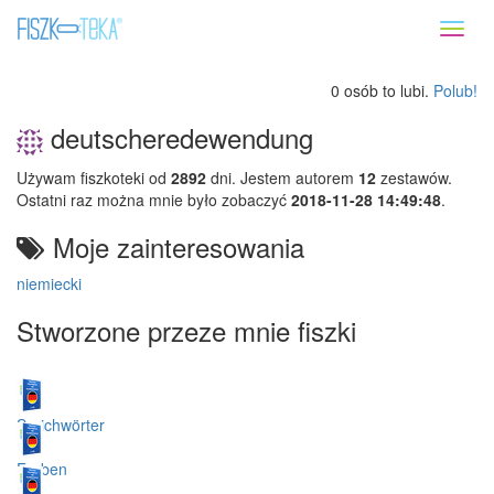
Toggl
naviga
0 osób to lubi.
Polub!
deutscheredewendung
Używam fiszkoteki od
2892
dni. Jestem autorem
12
zestawów.
Ostatni raz można mnie było zobaczyć
2018-11-28 14:49:48
.
Moje zainteresowania
niemiecki
Stworzone przeze mnie fiszki
Sprichwörter
Farben