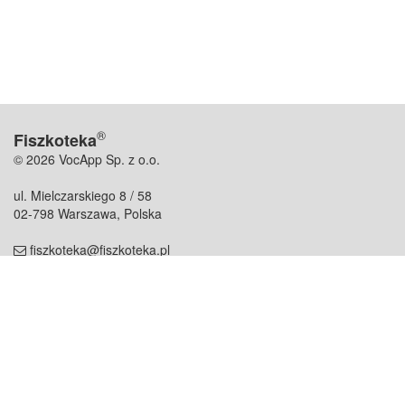
®
Fiszkoteka
© 2026 VocApp Sp. z o.o.
ul. Mielczarskiego 8 / 58
02-798 Warszawa, Polska
fiszkoteka@fiszkoteka.pl
NIP: 951 245 79 19
REGON: 369 727 696