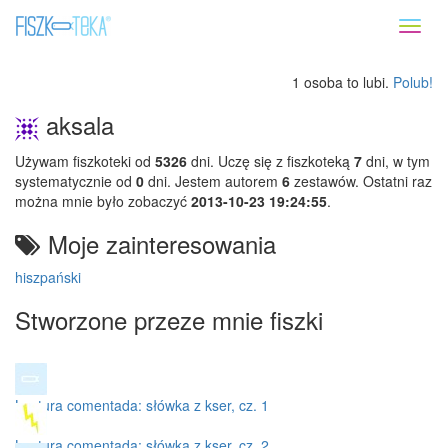
Toggl
naviga
1 osoba to lubi.
Polub!
aksala
Używam fiszkoteki od
5326
dni. Uczę się z fiszkoteką
7
dni, w tym
systematycznie od
0
dni. Jestem autorem
6
zestawów. Ostatni raz
można mnie było zobaczyć
2013-10-23 19:24:55
.
Moje zainteresowania
hiszpański
Stworzone przeze mnie fiszki
Lectura comentada: słówka z kser, cz. 1
Lectura comentada: słówka z kser, cz. 2