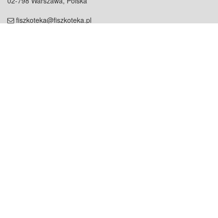
02-798 Warszawa, Polska
fiszkoteka@fiszkoteka.pl
NIP: 951 245 79 19
REGON: 369 727 696
Kontakt
O firmie
odezwij się do nas
o nas
współpraca
partnerzy
dla prasy
praca
staż
Oferty
blog
dla rodzin
2000+ opinii