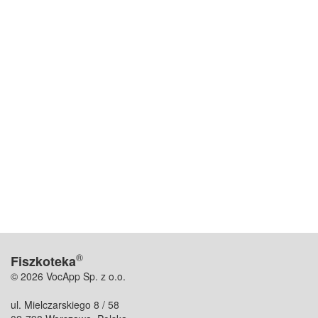
®
Fiszkoteka
© 2026 VocApp Sp. z o.o.
ul. Mielczarskiego 8 / 58