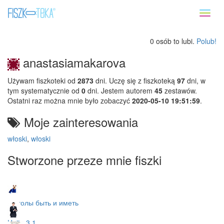
Toggl
naviga
0 osób to lubi.
Polub!
anastasiamakarova
Używam fiszkoteki od
2873
dni. Uczę się z fiszkoteką
97
dni, w
tym systematycznie od
0
dni. Jestem autorem
45
zestawów.
Ostatni raz można mnie było zobaczyć
2020-05-10 19:51:59
.
Moje zainteresowania
włoski
,
włoski
Stworzone przeze mnie fiszki
глаголы быть и иметь
Unita 3.1