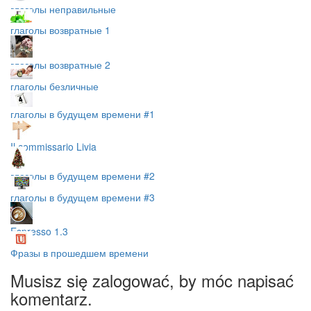
глаголы неправильные
глаголы возвратные 1
глаголы возвратные 2
глаголы безличные
глаголы в будущем времени #1
Il commissario Livia
глаголы в будущем времени #2
глаголы в будущем времени #3
Espresso 1.3
Фразы в прошедшем времени
Musisz się zalogować, by móc napisać
komentarz.