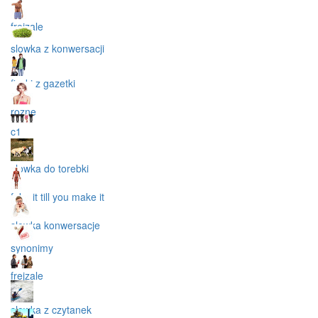
frejzale
slowka z konwersacji
fiszki z gazetki
rozne
c1
slowka do torebki
fake it till you make it
slowka konwersacje
synonimy
frejzale
slowka z czytanek