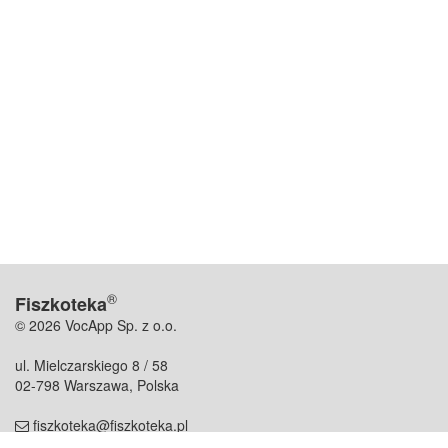
®
Fiszkoteka
© 2026 VocApp Sp. z o.o.
ul. Mielczarskiego 8 / 58
02-798 Warszawa, Polska
fiszkoteka@fiszkoteka.pl