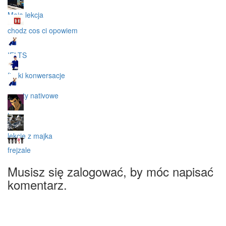
Moja lekcja
chodz cos ci opowiem
IELTS
fiszki konwersacje
zwroty nativowe
harry
lekcje z majka
frejzale
Musisz się zalogować, by móc napisać
komentarz.