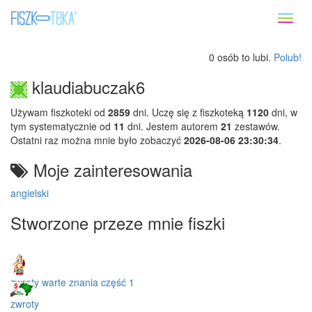
Toggl
naviga
0 osób to lubi.
Polub!
klaudiabuczak6
Używam fiszkoteki od
2859
dni. Uczę się z fiszkoteką
1120
dni, w
tym systematycznie od
11
dni. Jestem autorem
21
zestawów.
Ostatni raz można mnie było zobaczyć
2026-08-06 23:30:34
.
Moje zainteresowania
angielski
Stworzone przeze mnie fiszki
zwroty warte znania część 1
zwroty