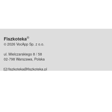
®
Fiszkoteka
© 2026 VocApp Sp. z o.o.
ul. Mielczarskiego 8 / 58
02-798 Warszawa, Polska
fiszkoteka@fiszkoteka.pl
NIP: 951 245 79 19
REGON: 369 727 696