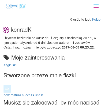
Toggl
naviga
0 osób to lubi.
Polub!
konradK
Używam fiszkoteki od
5312
dni. Uczę się z fiszkoteką
70
dni, w
tym systematycznie od
0
dni. Jestem autorem
1
zestawów.
Ostatni raz można mnie było zobaczyć
2017-08-05 06:23:22
.
Moje zainteresowania
angielski
Stworzone przeze mnie fiszki
new matura success unit 8
Musisz się zalogować, by móc napisać