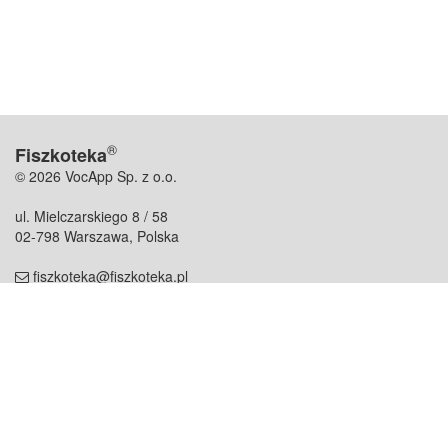
®
Fiszkoteka
© 2026 VocApp Sp. z o.o.
ul. Mielczarskiego 8 / 58
02-798 Warszawa, Polska
fiszkoteka@fiszkoteka.pl
NIP: 951 245 79 19
REGON: 369 727 696