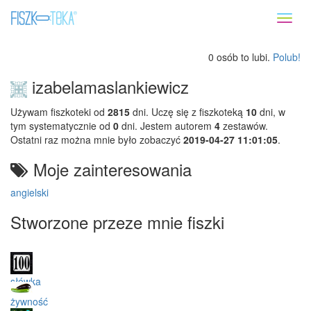
Toggl
naviga
0 osób to lubi.
Polub!
izabelamaslankiewicz
Używam fiszkoteki od
2815
dni. Uczę się z fiszkoteką
10
dni, w
tym systematycznie od
0
dni. Jestem autorem
4
zestawów.
Ostatni raz można mnie było zobaczyć
2019-04-27 11:01:05
.
Moje zainteresowania
angielski
Stworzone przeze mnie fiszki
słówka
żywność