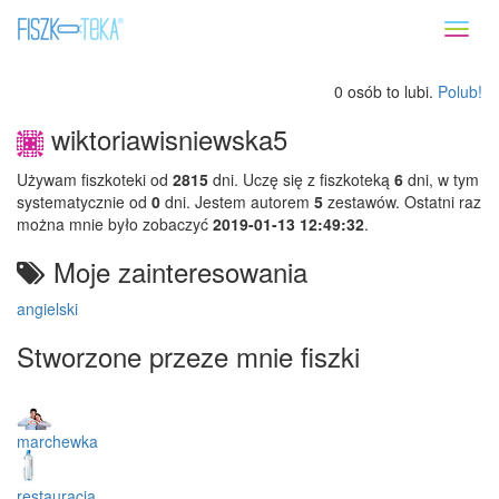
Toggl
naviga
0 osób to lubi.
Polub!
wiktoriawisniewska5
Używam fiszkoteki od
2815
dni. Uczę się z fiszkoteką
6
dni, w tym
systematycznie od
0
dni. Jestem autorem
5
zestawów. Ostatni raz
można mnie było zobaczyć
2019-01-13 12:49:32
.
Moje zainteresowania
angielski
Stworzone przeze mnie fiszki
marchewka
restauracja