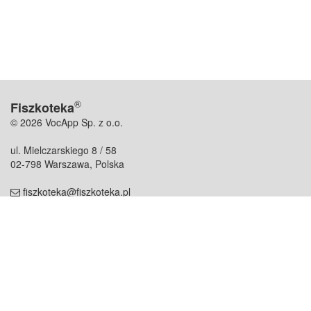
®
Fiszkoteka
© 2026 VocApp Sp. z o.o.
ul. Mielczarskiego 8 / 58
02-798 Warszawa, Polska
fiszkoteka@fiszkoteka.pl
NIP: 951 245 79 19
REGON: 369 727 696