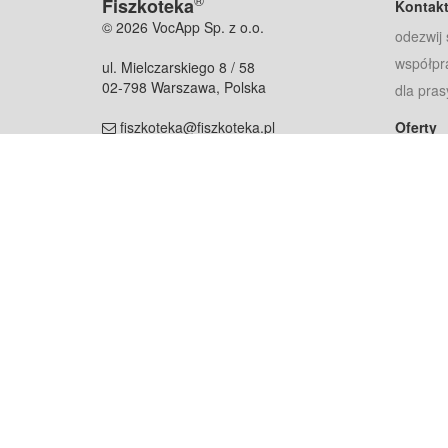
®
Fiszkoteka
Kontak
© 2026 VocApp Sp. z o.o.
odezwij 
współpr
ul. Mielczarskiego 8 / 58
02-798 Warszawa, Polska
dla pras
fiszkoteka@fiszkoteka.pl
Oferty
dla rodz
NIP: 951 245 79 19
dla kore
REGON: 369 727 696
Pomoc
Najczęst