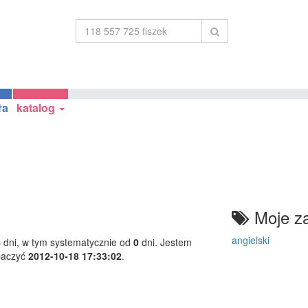
ła
katalog
Moje za
angielski
4
dni, w tym systematycznie od
0
dni. Jestem
baczyć
2012-10-18 17:33:02
.