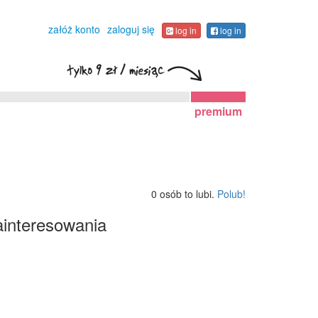
załóż konto
zaloguj się
log in
log in
premium
0 osób to lubi.
Polub!
interesowania