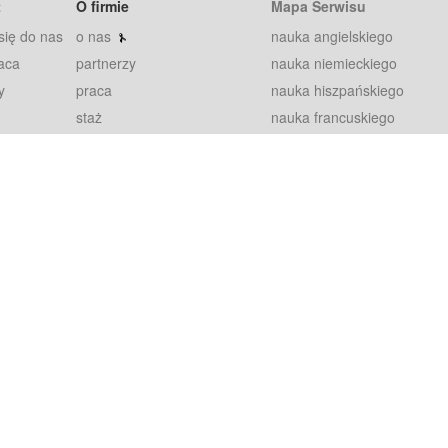
t
O firmie
Mapa Serwisu
się do nas
o nas
nauka angielskiego
aca
partnerzy
nauka niemieckiego
y
praca
nauka hiszpańskiego
staż
nauka francuskiego
blog
nauka rosyjskiego
in
2000+ opinii
nauka norweskiego
petytorów
nauka szwedzkiego
Warunki
fiszki
100% gwarancja
sze pytania
najnowsze lekcje
regulamin
Extra
prywatność i ciasteczka
RODO
plugin