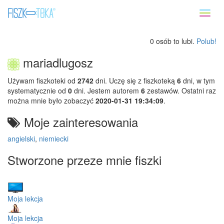
Toggl
naviga
0 osób to lubi.
Polub!
mariadlugosz
Używam fiszkoteki od
2742
dni. Uczę się z fiszkoteką
6
dni, w tym
systematycznie od
0
dni. Jestem autorem
6
zestawów. Ostatni raz
można mnie było zobaczyć
2020-01-31 19:34:09
.
Moje zainteresowania
angielski
,
niemiecki
Stworzone przeze mnie fiszki
Moja lekcja
Moja lekcja