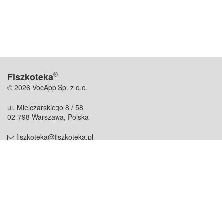
®
Fiszkoteka
© 2026 VocApp Sp. z o.o.
ul. Mielczarskiego 8 / 58
02-798 Warszawa, Polska
fiszkoteka@fiszkoteka.pl
NIP: 951 245 79 19
REGON: 369 727 696