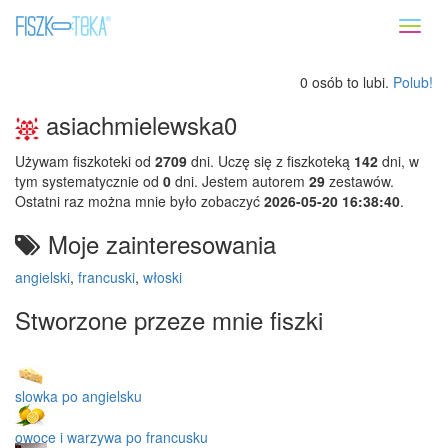
Toggl
naviga
0 osób to lubi.
Polub!
asiachmielewska0
Używam fiszkoteki od
2709
dni. Uczę się z fiszkoteką
142
dni, w
tym systematycznie od
0
dni. Jestem autorem
29
zestawów.
Ostatni raz można mnie było zobaczyć
2026-05-20 16:38:40
.
Moje zainteresowania
angielski
,
francuski
,
włoski
Stworzone przeze mnie fiszki
slowka po angielsku
owoce i warzywa po francusku