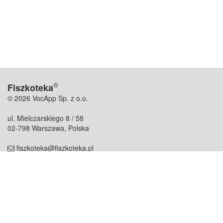
®
Fiszkoteka
© 2026 VocApp Sp. z o.o.
ul. Mielczarskiego 8 / 58
02-798 Warszawa, Polska
fiszkoteka@fiszkoteka.pl
NIP: 951 245 79 19
REGON: 369 727 696