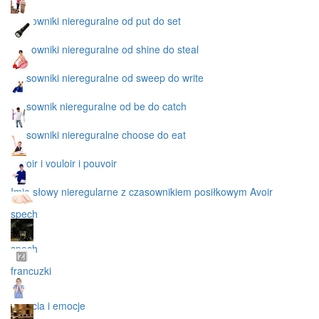
czasowniki niereguralne od put do set
czasowniki niereguralne od shine do steal
czasowniki niereguralne od sweep do write
czasownik niereguralne od be do catch
czasowniki niereguralne choose do eat
savoir i vouloir i pouvoir
Imię słowy nieregularne z czasownikiem posiłkowym Avoir
spech
spech
francuzki
uczucia i emocje