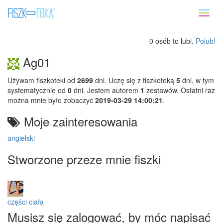
Toggl
naviga
0 osób to lubi.
Polub!
Ag01
Używam fiszkoteki od
2699
dni. Uczę się z fiszkoteką
5
dni, w tym
systematycznie od
0
dni. Jestem autorem
1
zestawów. Ostatni raz
można mnie było zobaczyć
2019-03-29 14:00:21
.
Moje zainteresowania
angielski
Stworzone przeze mnie fiszki
części ciała
Musisz się zalogować, by móc napisać