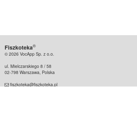
®
Fiszkoteka
© 2026 VocApp Sp. z o.o.
ul. Mielczarskiego 8 / 58
02-798 Warszawa, Polska
fiszkoteka@fiszkoteka.pl
NIP: 951 245 79 19
REGON: 369 727 696