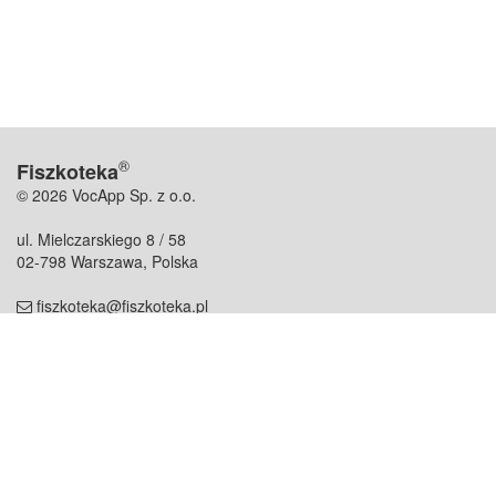
®
Fiszkoteka
© 2026 VocApp Sp. z o.o.
ul. Mielczarskiego 8 / 58
02-798 Warszawa, Polska
fiszkoteka@fiszkoteka.pl
NIP: 951 245 79 19
REGON: 369 727 696