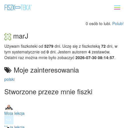
Toggl
naviga
0 osób to lubi.
Polub!
marJ
Używam fiszkoteki od
5279
dni. Uczę się z fiszkoteką
72
dni, w
tym systematycznie od
0
dni. Jestem autorem
4
zestawów.
Ostatni raz można mnie było zobaczyć
2026-07-30 08:14:57
.
Moje zainteresowania
polski
Stworzone przeze mnie fiszki
Moja lekcja
Moja lekcja