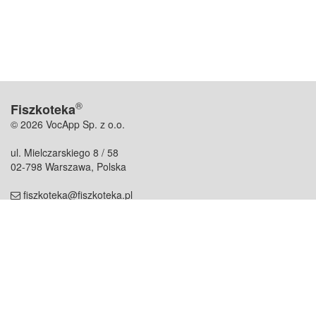
®
Fiszkoteka
© 2026 VocApp Sp. z o.o.
ul. Mielczarskiego 8 / 58
02-798 Warszawa, Polska
fiszkoteka@fiszkoteka.pl
NIP: 951 245 79 19
REGON: 369 727 696