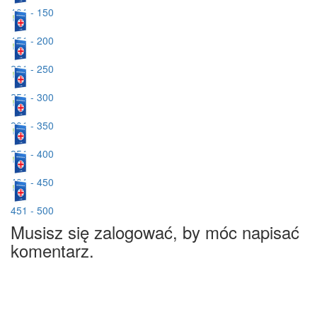
101 - 150
151 - 200
201 - 250
251 - 300
301 - 350
351 - 400
401 - 450
451 - 500
Musisz się zalogować, by móc napisać
komentarz.