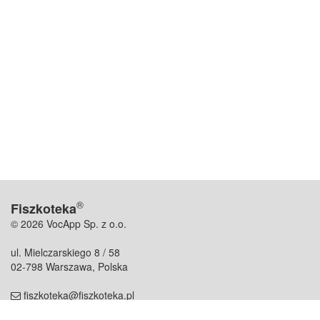
®
Fiszkoteka
© 2026 VocApp Sp. z o.o.
ul. Mielczarskiego 8 / 58
02-798 Warszawa, Polska
fiszkoteka@fiszkoteka.pl