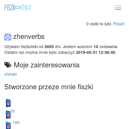
Toggl
naviga
0 osób to lubi.
Polub!
zhenverbs
Używam fiszkoteki od
2655
dni. Jestem autorem
10
zestawów.
Ostatni raz można mnie było zobaczyć
2019-05-31 12:36:40
.
Moje zainteresowania
chiński
Stworzone przeze mnie fiszki
1 - 50
51 - 100