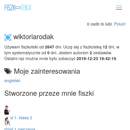
Toggl
naviga
0 osób to lubi.
Polub!
wiktoriarodak
Używam fiszkoteki od
2647
dni. Uczę się z fiszkoteką
12
dni, w
tym systematycznie od
0
dni. Jestem autorem
2
zestawów.
Ostatni raz można mnie było zobaczyć
2019-12-23 19:42:19
.
Moje zainteresowania
angielski
Stworzone przeze mnie fiszki
dział 1- klasa 2
dział 1 ćwiczenia