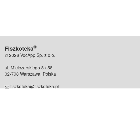
®
Fiszkoteka
© 2026 VocApp Sp. z o.o.
ul. Mielczarskiego 8 / 58
02-798 Warszawa, Polska
fiszkoteka@fiszkoteka.pl
NIP: 951 245 79 19
REGON: 369 727 696