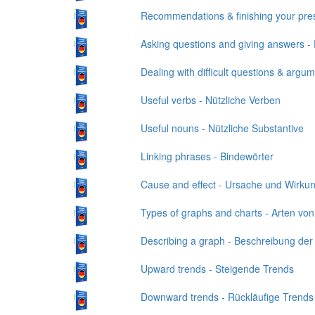
Recommendations & finishing your pre
Asking questions and giving answers -
Dealing with difficult questions & ar
Useful verbs - Nützliche Verben
Useful nouns - Nützliche Substantive
Linking phrases - Bindewörter
Cause and effect - Ursache und Wirku
Types of graphs and charts - Arten v
Describing a graph - Beschreibung de
Upward trends - Steigende Trends
Downward trends - Rückläufige Trends