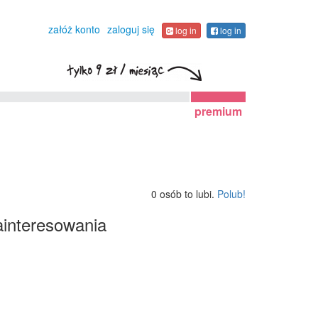
załóż konto
zaloguj się
log in
log in
premium
0 osób to lubi.
Polub!
interesowania