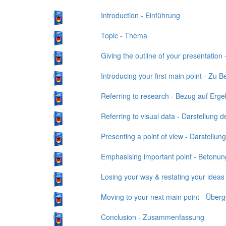
Introduction - Einführung
Topic - Thema
Giving the outline of your presentation
Introducing your first main point - Zu 
Referring to research - Bezug auf Er
Referring to visual data - Darstellung d
Presenting a point of view - Darstellu
Emphasising important point - Betonun
Losing your way & restating your ideas
Moving to your next main point - Übe
Conclusion - Zusammenfassung