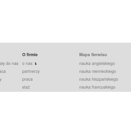
t
O firmie
Mapa Serwisu
się do nas
o nas
nauka angielskiego
aca
partnerzy
nauka niemieckiego
y
praca
nauka hiszpańskiego
staż
nauka francuskiego
blog
nauka rosyjskiego
in
2000+ opinii
nauka norweskiego
petytorów
nauka szwedzkiego
Warunki
fiszki
100% gwarancja
sze pytania
najnowsze lekcje
regulamin