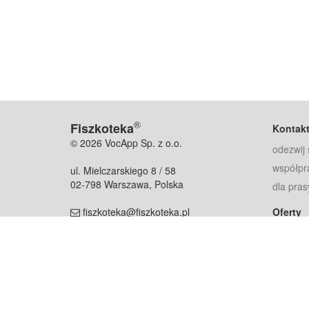
®
Fiszkoteka
Kontak
© 2026 VocApp Sp. z o.o.
odezwij 
współpr
ul. Mielczarskiego 8 / 58
02-798 Warszawa, Polska
dla pras
fiszkoteka@fiszkoteka.pl
Oferty
dla rodz
NIP: 951 245 79 19
dla kore
REGON: 369 727 696
Pomoc
Najczęst